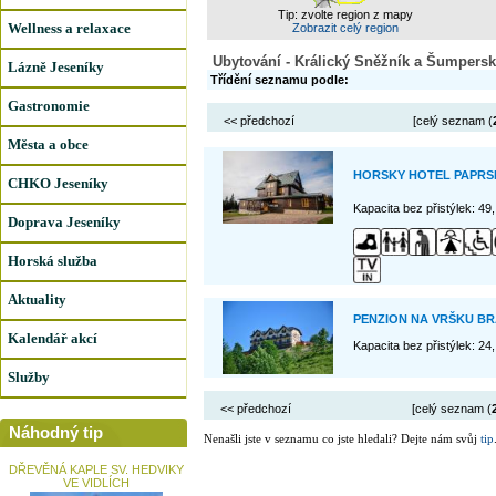
Tip: zvolte region z mapy
Wellness a relaxace
Zobrazit celý region
Ubytování - Králický Sněžník a Šumpersk
Lázně Jeseníky
Třídění seznamu podle:
Gastronomie
<< předchozí
[celý seznam (
Města a obce
HORSKY HOTEL PAPRS
CHKO Jeseníky
Kapacita bez přistýlek: 49
Doprava Jeseníky
Horská služba
Aktuality
PENZION NA VRŠKU B
Kalendář akcí
Kapacita bez přistýlek: 24
Služby
<< předchozí
[celý seznam (
Náhodný tip
Nenašli jste v seznamu co jste hledali? Dejte nám svůj
tip
DŘEVĚNÁ KAPLE SV. HEDVIKY
VE VIDLÍCH