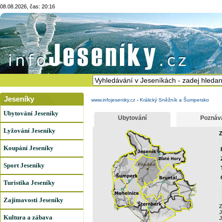
08.08.2026, čas: 20:16
Jeseníky
www.infojeseniky.cz
-
Králický Sněžník a Šumpersko
Ubytování Jeseníky
Ubytování
Poznáv
Lyžování Jeseníky
Z
Koupání Jeseníky
Sport Jeseníky
Turistika Jeseníky
Zajímavosti Jeseníky
Z
J
Kultura a zábava
J