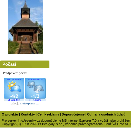
Počasí
Předpověď počasí
zdroj:
meteopress.cz
O projektu
|
Kontakty
|
Ceník reklamy
|
Doporučujeme
|
Ochrana osobních údajů
Pro server InfoJeseniky.cz doporučujeme MS Internet Explorer 7.0 a vyšší nebo prohlížeč
Copyright (C) 1998-2026 its Beskydy, s.r.o., Všechna práva vyhrazena. Používá Gate.NE