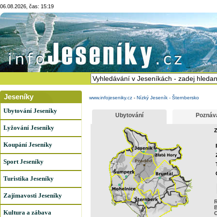
06.08.2026, čas: 15:19
Jeseníky
www.infojeseniky.cz
-
Nízký Jeseník - Šternbersko
Ubytování Jeseníky
Ubytování
Poznáv
Lyžování Jeseníky
Z
Koupání Jeseníky
Sport Jeseníky
Turistika Jeseníky
Zajímavosti Jeseníky
R
B
Kultura a zábava