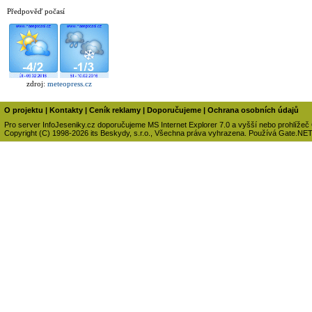
Předpověď počasí
zdroj:
meteopress.cz
O projektu
|
Kontakty
|
Ceník reklamy
|
Doporučujeme
|
Ochrana osobních údajů
Pro server InfoJeseniky.cz doporučujeme MS Internet Explorer 7.0 a vyšší nebo prohlížeč
Copyright (C) 1998-2026 its Beskydy, s.r.o., Všechna práva vyhrazena. Používá Gate.NE