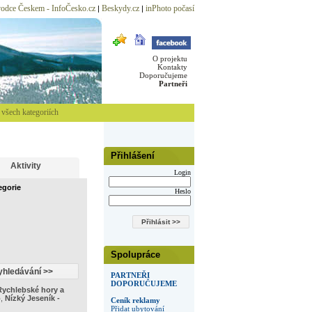
odce Českem - InfoČesko.cz
Beskydy.cz
inPhoto počasí
|
|
O projektu
Kontakty
Doporučujeme
Partneři
všech kategoriích
Přihlášení
Aktivity
Login
egorie
Heslo
Spolupráce
PARTNEŘI
DOPORUČUJEME
Rychlebské hory a
o
,
Nízký Jeseník -
Ceník reklamy
Přidat ubytování