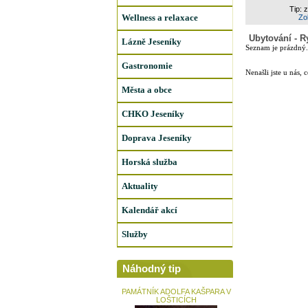
Tip: 
Wellness a relaxace
Zob
Ubytování - R
Lázně Jeseníky
Seznam je prázdný.
Gastronomie
Nenašli jste u nás, 
Města a obce
CHKO Jeseníky
Doprava Jeseníky
Horská služba
Aktuality
Kalendář akcí
Služby
Náhodný tip
PAMÁTNÍK ADOLFA KAŠPARA V
LOŠTICÍCH