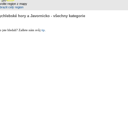
zvolte region z mapy
razit celý region
ychlebské hory a Javornicko - všechny kategorie
co jste hledali? Zašlete nám svůj
tip
.