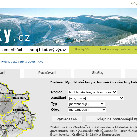
Prův
Hledej >>
Podrobné vyhledávání ve 
-
Rychlebské hory a Javornicko
ání
Poznávání
Služby
Zvoleno: Rychlebské hory a Javornicko - všechny kat
Region
Zaměření
Typ
Obec
Zlatohorsko a Osoblažsko
,
Zábřežsko a Mohelnicko
,
Javornicko
,
Hrubý Jeseník
,
Nízký Jeseník - Bruntálsk
Šternbersko
,
Králický Sněžník a Šumpersko