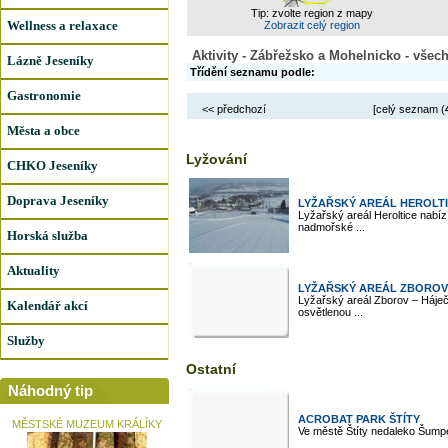
Tip: zvolte region z mapy
Wellness a relaxace
Zobrazit celý region
Aktivity - Zábřežsko a Mohelnicko - všec
Lázně Jeseníky
Třídění seznamu podle:
Gastronomie
<< předchozí
[celý seznam (
Města a obce
Lyžování
CHKO Jeseníky
Doprava Jeseníky
LYŽAŘSKÝ AREÁL HEROLT
Lyžařský areál Heroltice nabíz
nadmořské ...
Horská služba
Aktuality
LYŽAŘSKÝ AREÁL ZBOROV
Lyžařský areál Zborov – Háje
Kalendář akcí
osvětlenou ...
Služby
Ostatní
Náhodný tip
ACROBAT PARK ŠTÍTY
MĚSTSKÉ MUZEUM KRÁLÍKY
Ve městě Štíty nedaleko Šumpe