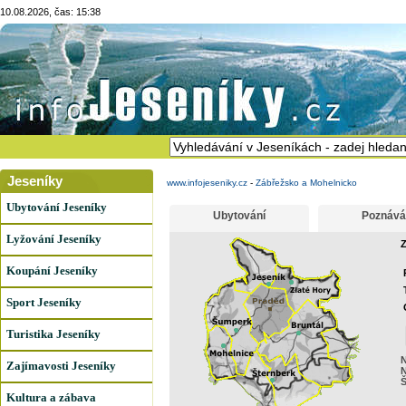
10.08.2026, čas: 15:38
Jeseníky
www.infojeseniky.cz
-
Zábřežsko a Mohelnicko
Ubytování Jeseníky
Ubytování
Poznává
Lyžování Jeseníky
Z
Koupání Jeseníky
Sport Jeseníky
Turistika Jeseníky
N
Zajímavosti Jeseníky
N
Kultura a zábava