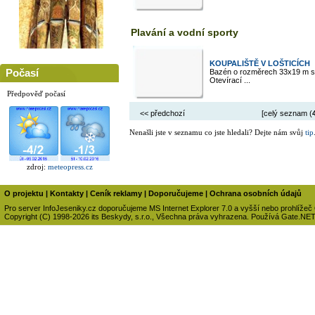
Plavání a vodní sporty
KOUPALIŠTĚ V LOŠTICÍCH
Počasí
Bazén o rozměrech 33x19 m se 
Otevírací ...
Předpověď počasí
<< předchozí
[celý seznam (
Nenašli jste v seznamu co jste hledali? Dejte nám svůj
tip
zdroj:
meteopress.cz
O projektu
|
Kontakty
|
Ceník reklamy
|
Doporučujeme
|
Ochrana osobních údajů
Pro server InfoJeseniky.cz doporučujeme MS Internet Explorer 7.0 a vyšší nebo prohlížeč
Copyright (C) 1998-2026 its Beskydy, s.r.o., Všechna práva vyhrazena. Používá Gate.NE