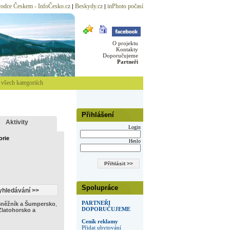
odce Českem - InfoČesko.cz
Beskydy.cz
inPhoto počasí
|
|
O projektu
Kontakty
Doporučujeme
Partneři
všech kategoriích
Přihlášení
Aktivity
Login
orie
Heslo
Spolupráce
PARTNEŘI
Sněžník a Šumpersko
,
DOPORUČUJEME
Zlatohorsko a
Ceník reklamy
Přidat ubytování