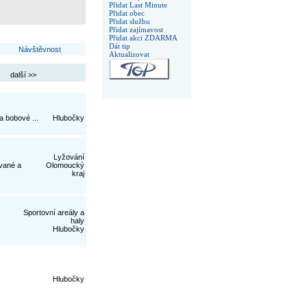
Přidat Last Minute
Přidat obec
Přidat službu
Přidat zajímavost
Přidat akci ZDARMA
Dát tip
Návštěvnost
Aktualizovat
další >>
a bobové ...
Hlubočky
Lyžování
ované a
Olomoucký
kraj
Sportovní areály a
haly
Hlubočky
Hlubočky