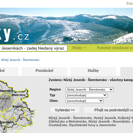
Prův
Hledej >>
Podrobné vyhledávání ve 
-
Nízký Jeseník - Šternbersko
ání
Poznávání
Služby
Zvoleno: Nízký Jeseník - Šternbersko - všechny kateg
Region
Typ
Obec
Nízký Jeseník - Šternbersko
,
Hrubý Jeseník
,
Králický 
Zábřežsko a Mohelnicko
,
Nízký Jeseník - Bruntálsko
,
Osoblažsko
,
Rychlebské hory a Javornicko