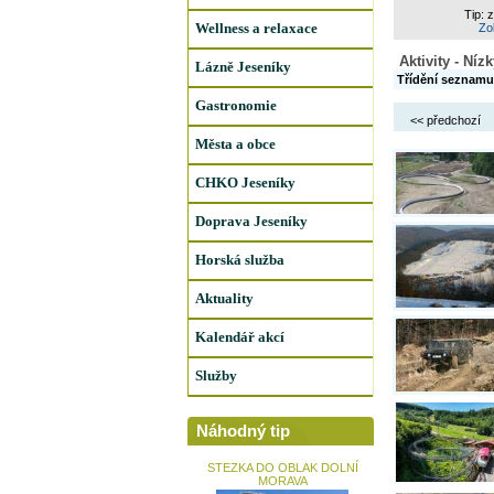
Tip: 
Wellness a relaxace
Zob
Aktivity - Níz
Lázně Jeseníky
Třídění seznamu
Gastronomie
<< předchozí
Města a obce
CHKO Jeseníky
Doprava Jeseníky
Horská služba
Aktuality
Kalendář akcí
Služby
Náhodný tip
STEZKA DO OBLAK DOLNÍ
MORAVA