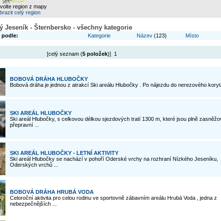
zvolte region z mapy
razit celý region
ký Jeseník - Šternbersko - všechny kategorie
 podle:
Kategorie
Název
(123)
Místo
[celý seznam (
5 položek
)] 1
BOBOVÁ DRÁHA HLUBOČKY
Bobová dráha je jednou z atrakcí Ski areálu Hlubočky . Po nájezdu do nerezového koryt
SKI AREÁL HLUBOČKY
Ski areál Hlubočky, s celkovou délkou sjezdových tratí 1300 m, které jsou plně zasněž
přepravní ...
SKI AREÁL HLUBOČKY - LETNÍ AKTIVITY
Ski areál Hlubočky se nachází v pohoří Oderské vrchy na rozhraní Nízkého Jeseníku,
Oderských vrchů ...
BOBOVÁ DRÁHA HRUBÁ VODA
Celoroční aktivita pro celou rodinu ve sportovně zábavním areálu Hrubá Voda , jedna z
nebezpečnějších ...