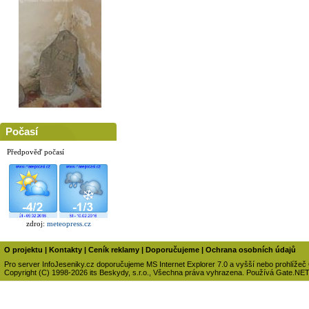
Počasí
Předpověď počasí
zdroj:
meteopress.cz
O projektu
|
Kontakty
|
Ceník reklamy
|
Doporučujeme
|
Ochrana osobních údajů
Pro server InfoJeseniky.cz doporučujeme MS Internet Explorer 7.0 a vyšší nebo prohlížeč
Copyright (C) 1998-2026 its Beskydy, s.r.o., Všechna práva vyhrazena. Používá Gate.NE