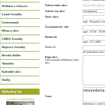
Vyberte místo akce:
Wellness a relaxace
Vyberte typ akce:
Lázně Jeseníky
Název akce:
např.: Posezení u c
Gastronomie
Čas konání (od - do):
Města a obce
např.:
10:30 - 18:0
Datum od:
CHKO Jeseníky
např.: 23.5.2002
Doprava Jeseníky
Datum do:
při jednodenní akci
Horská služba
Popis akce:
Váš komentář přibližující celou
akci
Aktuality
Kalendář akcí
Služby
Náhodný tip
Cena:
GALERIE ŠUMPERSKA
(informace o ceně (z