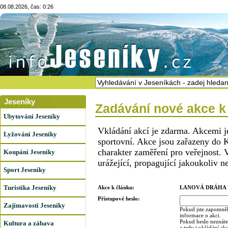
08.08.2026, čas: 0:26
Jeseníky
Zadávání nové akce k
Ubytování Jeseníky
Vkládání akcí je zdarma. Akcemi j
Lyžování Jeseníky
sportovní. Akce jsou zařazeny do K
charakter zaměření pro veřejnost. 
Koupání Jeseníky
urážející, propagující jakoukoliv n
Sport Jeseníky
Turistika Jeseníky
Akce k článku:
LANOVÁ DRÁHA 
Přístupové heslo:
Zajímavosti Jeseníky
Pokud jste zapomněl
informace o akci.
Pokud heslo neznáte,
Kultura a zábava
a tedy i vkládání ak