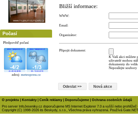
Bližší informace:
WWW:
Email:
Počasí
Organizátor:
Předpověď počasí
Připojit dokument:
K Vaší akci můžete p
uživatelé mohou stá
dokumenty do veliko
Neposílejte soubory
zdroj:
meteopress.cz
O projektu
|
Kontakty
|
Ceník reklamy
|
Doporučujeme
|
Ochrana osobních údajů
Pro server InfoJeseniky.cz doporučujeme MS Internet Explorer 7.0 a vyšší nebo prohlížeč
Copyright (C) 1998-2026 its Beskydy, s.r.o., Všechna práva vyhrazena. Používá Gate.NE