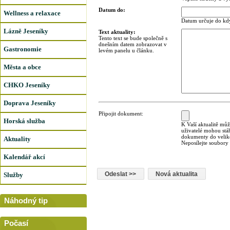
Datum do:
Wellness a relaxace
Datum určuje do kdy
Lázně Jeseníky
Text aktuality:
Tento text se bude společně s
dnešním datem zobrazovat v
Gastronomie
levém panelu u článku.
Města a obce
CHKO Jeseníky
Doprava Jeseníky
Připojit dokument:
Horská služba
K Vaší aktualitě můž
uživatelé mohou stá
dokumenty do veliko
Aktuality
Neposílejte soubory
Kalendář akcí
Služby
Náhodný tip
Počasí