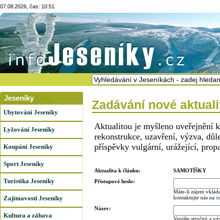
07.08.2026, čas: 10:51
Jeseníky
Zadávání nové aktuali
Ubytování Jeseníky
Aktualitou je myšleno uveřejnění 
Lyžování Jeseníky
rekonstrukce, uzavření, výzva, dů
příspěvky vulgární, urážející, prop
Koupání Jeseníky
Sport Jeseníky
Aktualita k článku:
SAMOTÍŠKY
Turistika Jeseníky
Přístupové heslo:
Máte-li zájem vkláda
Zajímavosti Jeseníky
kontaktujte nás na
i
Název:
Kultura a zábava
Vepište stručný a vý