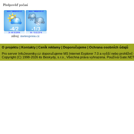
Předpověď počasí
zdroj:
meteopress.cz
O projektu
|
Kontakty
|
Ceník reklamy
|
Doporučujeme
|
Ochrana osobních údajů
Pro server InfoJeseniky.cz doporučujeme MS Internet Explorer 7.0 a vyšší nebo prohlížeč
Copyright (C) 1998-2026 its Beskydy, s.r.o., Všechna práva vyhrazena. Používá Gate.NE