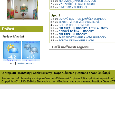
6,9 km
MORAVSKÉ DIVADLO OLOMOUC
7,5 km
VÝSTAVIŠTĚ FLORA OLOMOUC
8,3 km
CINESTAR V OLOMOUCI
Sport
1,2 km
LANOVÉ CENTRUM LANÁČEK OLOMOUC
3,2 km
JEZDECTVÍ POD VĚŽÍ V RADÍKOVĚ
4,5 km
GOLF RESORT OLOMOUC
Počasí
5,5 km
SKI AREÁL HLUBOČKY - LETNÍ AKTIVITY
5,5 km
BOBOVÁ DRÁHA HLUBOČKY
5,5 km
SKI AREÁL HLUBOČKY
Předpověď počasí
8,8 km
PARK SPORTU HRUBÁ VODA HLUBOČKY
8,8 km
BOBOVÁ DRÁHA HRUBÁ VODA
Další možnosti regionu ...
zdroj:
meteopress.cz
O projektu
|
Kontakty
|
Ceník reklamy
|
Doporučujeme
|
Ochrana osobních údajů
Pro server InfoJeseniky.cz doporučujeme MS Internet Explorer 7.0 a vyšší nebo prohlížeč
Copyright (C) 1998-2026 its Beskydy, s.r.o., Všechna práva vyhrazena. Používá Gate.NE