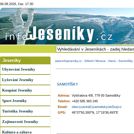
06.08.2026, čas: 17:30
Jeseníky
www.infojeseniky.cz
-
Střední Morava - Haná
-
Samotíšky
Ubytování Jeseníky
Lyžování Jeseníky
SAMOTÍŠKY
Koupání Jeseníky
Adresa:
Vybíralova 4/8, 779 00 Samotišky
Sport Jeseníky
Telefon:
+420 585 383 245
Email:
obec(zavináč)samotisky(tečka)cz
Turistika Jeseníky
GPS:
49°37'50,300"N, 17°19'38,493"E
Zajímavosti Jeseníky
Kultura a zábava