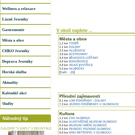
Wellness a relaxace
Lázně Jeseníky
Gastronomie
V okolí najdete ...
Města a obce
Města a obce
1,2 km
TOVÉŘ
2,1 km
DOLANY
CHKO Jeseníky
3,5 km
HLUŠOVICE
3,8 km
BYSTROVANY
4,4 km
BĚLKOVICE-LAŠŤANY
Doprava Jeseníky
4,6 km
BOHUŇOVICE
4,8 km
VELKÁ BYSTŘICE
5,4 km
HLUBOČKY
Horská služba
[
]
Další... (6)
Aktuality
Kalendář akcí
Přírodní zajímavosti
6,1 km
LOM POHOŘANY - DOLANY
Služby
7,3 km
JEZERO PODĚBRADY U OLOMOUCE
Kultura
Náhodný tip
1,2 km
ZOO OLOMOUC
6,3 km
VLASTIVĚDNÉ MUZEUM OLOMOUC
6,4 km
MUZEUM UMĚNÍ OLOMOUC
GALERIE "V KAPLI" V BRUNTÁLE
6,5 km
PEVNOST POZNÁNÍ OLOMOUC
6,6 km
KINO METROPOL V OLOMOUCI