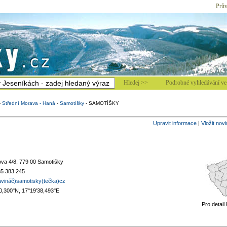
Prův
Hledej >>
Podrobné vyhledávání ve 
-
Střední Morava - Haná
-
Samotíšky
-
SAMOTÍŠKY
Upravit informace
|
Vložit nov
ova 4/8, 779 00 Samotišky
5 383 245
vináč)samotisky(tečka)cz
0,300"N, 17°19'38,493"E
Pro detail