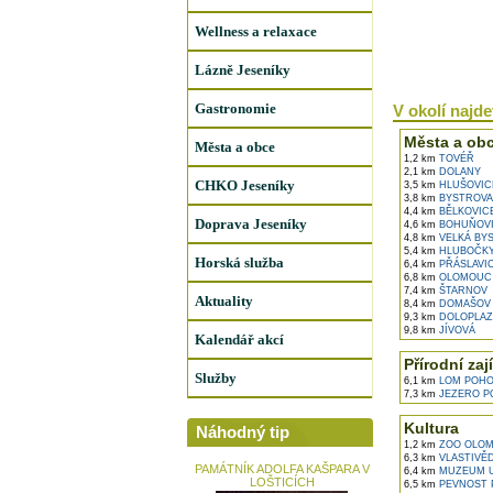
Wellness a relaxace
Lázně Jeseníky
Gastronomie
V okolí najdet
Města a ob
Města a obce
1,2 km
TOVÉŘ
2,1 km
DOLANY
CHKO Jeseníky
3,5 km
HLUŠOVIC
3,8 km
BYSTROVA
4,4 km
BĚLKOVIC
Doprava Jeseníky
4,6 km
BOHUŇOV
4,8 km
VELKÁ BY
5,4 km
HLUBOČK
Horská služba
6,4 km
PŘÁSLAVI
6,8 km
OLOMOUC
7,4 km
ŠTARNOV
Aktuality
8,4 km
DOMAŠOV 
9,3 km
DOLOPLAZ
9,8 km
JÍVOVÁ
Kalendář akcí
Přírodní zaj
Služby
6,1 km
LOM POHO
7,3 km
JEZERO P
Kultura
Náhodný tip
1,2 km
ZOO OLO
6,3 km
VLASTIVĚ
PAMÁTNÍK ADOLFA KAŠPARA V
6,4 km
MUZEUM U
LOŠTICÍCH
6,5 km
PEVNOST 