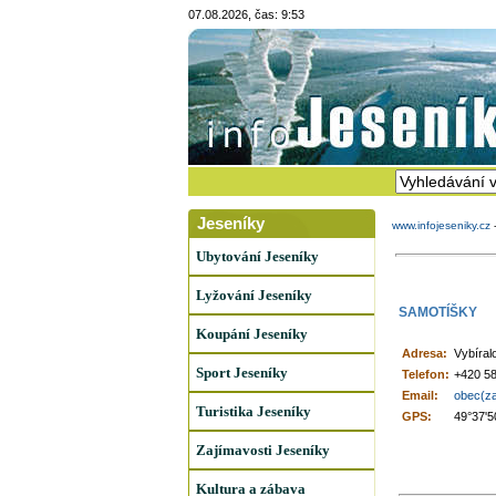
07.08.2026, čas: 9:53
Jeseníky
www.infojeseniky.cz
Ubytování Jeseníky
Lyžování Jeseníky
SAMOTÍŠKY
Koupání Jeseníky
Adresa:
Vybíral
Sport Jeseníky
Telefon:
+420 58
Email:
obec(za
Turistika Jeseníky
GPS:
49°37'5
Zajímavosti Jeseníky
Kultura a zábava