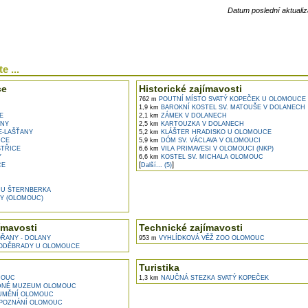
Datum poslední aktualiz
e ...
ce
Historické zajímavosti
762 m
POUTNÍ MÍSTO SVATÝ KOPEČEK U OLOMOUCE
1,9 km
BAROKNÍ KOSTEL SV. MATOUŠE V DOLANECH
E
2,1 km
ZÁMEK V DOLANECH
NY
2,5 km
KARTOUZKA V DOLANECH
E-LAŠŤANY
5,2 km
KLÁŠTER HRADISKO U OLOMOUCE
ICE
5,9 km
DÓM SV. VÁCLAVA V OLOMOUCI
STŘICE
6,6 km
VILA PRIMAVESI V OLOMOUCI (NKP)
Y
6,6 km
KOSTEL SV. MICHALA OLOMOUC
[
]
CE
Další... (5)
U ŠTERNBERKA
Y (OLOMOUC)
ímavosti
Technické zajímavosti
ŘANY - DOLANY
953 m
VYHLÍDKOVÁ VĚŽ ZOO OLOMOUC
ODĚBRADY U OLOMOUCE
Turistika
MOUC
1,3 km
NAUČNÁ STEZKA SVATÝ KOPEČEK
DNÉ MUZEUM OLOMOUC
MĚNÍ OLOMOUC
POZNÁNÍ OLOMOUC