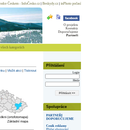
odce Českem - InfoČesko.cz
Beskydy.cz
inPhoto počasí
|
|
O projektu
Kontakty
Doporučujeme
Partneři
všech kategoriích
Přihlášení
inku
|
Vložit akci
|
Tisknout
Login
Heslo
Spolupráce
PARTNEŘI
 klikni (ortofotomapa)
DOPORUČUJEME
Základní mapa
Ceník reklamy
Přidat ubytování