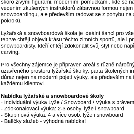
skoro živými figurami, moderními pomůckami, kde se na
vedením zkušených instruktorů zábavnou formou nejen
snowboardingu, ale především radovat se z pohybu na 
pokroků.
Lyžařská a snowboardová škola je ideální šancí pro vše
teprve chtějí objevit krásu těchto zimních sportů, ale i p
snowboardisty, kteří chtějí zdokonalit svůj styl nebo např.
carving.
Pro všechny zájemce je připraven areál s různě náročn
uzavřeného prostoru lyžařské školky, parta školených ins
důraz nejen na moderní pojetí výuky, ale především na i
každému klientovi.
Nabídka lyžařské a snowboardové školy
- Individuální výuka Lyže / Snowboard / Výuka s právem 
- Zdokonalovací výuka: 2-3 osoby, lyže i snowboard
- Skupinová výuka: 4 a více osob, lyže i snowboard
- Balíčky služeb - výhodná nabídka!