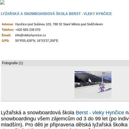
LYŽAŘSKÁ A SNOWBOARDOVÁ ŠKOLA BERST - VLEKY HYNČICE
Adresa:
Hynčice pod Sušinou 103, 788 32 Staré Město pod Sněžníkem
Telefon:
+420 583 239 070
Email:
info@vlekyhyncice.cz
GPS:
50°9'55,428"N, 16°53'37,200"E
Fotografie (1)
Lyžařská a snowboardová škola
Berst - vleky Hynčice
na
snowboardingu všem zájemcům od 3 do 99 let (po indiv
mladším). Pro děti je připravena dětská lyžařská školk