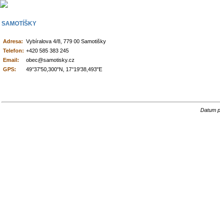
SAMOTÍŠKY
Adresa:
Vybíralova 4/8, 779 00 Samotišky
Telefon:
+420 585 383 245
Email:
obec@samotisky.cz
GPS:
49°37'50,300"N, 17°19'38,493"E
Datum p