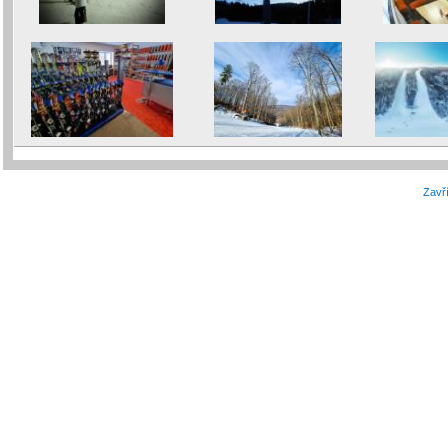
Zavří