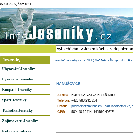
07.08.2026, čas: 8:31
Jeseníky
www.infojeseniky.cz
-
Králický Sněžník a Šumpersko
-
Han
Ubytování Jeseníky
Lyžování Jeseníky
HANUŠOVICE
Koupání Jeseníky
Adresa:
Hlavní 92, 788 33 Hanušovice
Sport Jeseníky
Telefon:
+420 583 231 284
Email:
podatelna(zavináč)mu-hanusovice(tečka)
Turistika Jeseníky
GPS:
50°4'40,104"N, 16°56'0,403"E
Zajímavosti Jeseníky
Kultura a zábava