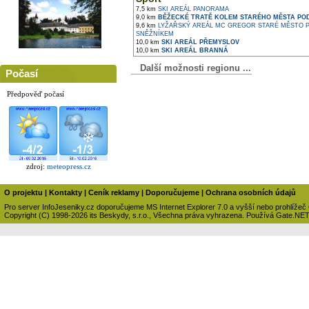
7,5 km
SKI AREÁL PANORAMA
9,0 km
BĚŽECKÉ TRATĚ KOLEM STARÉHO MĚSTA PO
9,6 km
LYŽAŘSKÝ AREÁL MC GREGOR STARÉ MĚSTO 
SNĚŽNÍKEM
10,0 km
SKI AREÁL PŘEMYSLOV
10,0 km
SKI AREÁL BRANNÁ
Další možnosti regionu ...
Počasí
Předpověď počasí
zdroj:
meteopress.cz
O projektu
|
Kontakty
|
Ceník reklamy
|
Doporučujeme
|
Ochrana osobních údajů
Pro server InfoJeseniky.cz doporučujeme MS Internet Explorer 7.0 a vyšší nebo prohlížeč
Copyright (C) 1998-2026 its Beskydy, s.r.o., Všechna práva vyhrazena. Používá Gate.NE