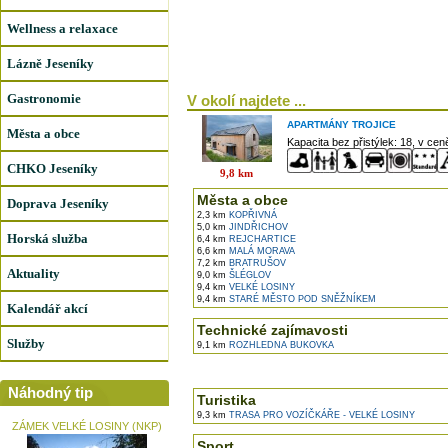
Wellness a relaxace
Lázně Jeseníky
Gastronomie
V okolí najdete ...
APARTMÁNY TROJICE
Města a obce
Kapacita bez přistýlek: 18, v ce
CHKO Jeseníky
9,8 km
Města a obce
Doprava Jeseníky
2,3 km
KOPŘIVNÁ
5,0 km
JINDŘICHOV
Horská služba
6,4 km
REJCHARTICE
6,6 km
MALÁ MORAVA
7,2 km
BRATRUŠOV
Aktuality
9,0 km
ŠLÉGLOV
9,4 km
VELKÉ LOSINY
9,4 km
STARÉ MĚSTO POD SNĚŽNÍKEM
Kalendář akcí
Technické zajímavosti
Služby
9,1 km
ROZHLEDNA BUKOVKA
Náhodný tip
Turistika
9,3 km
TRASA PRO VOZÍČKÁŘE - VELKÉ LOSINY
ZÁMEK VELKÉ LOSINY (NKP)
Sport