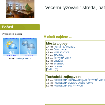
Večerní lyžování: středa, pá
Počasí
Předpověď počasí
V okolí najdete ...
Města a obce
3,4 km
HORNÍ HEŘMANICE
4,3 km
ČENKOVICE
4,9 km
VÝPRACHTICE
5,4 km
PÍSAŘOV
zdroj:
meteopress.cz
6,1 km
ČERVENÁ VODA
6,2 km
ORLIČKY
8,4 km
BYSTŘEC
9,3 km
OLŠANY
[
]
Další... (2)
Technické zajímavosti
6,1 km
ROZHLEDNA KŘÍŽOVÁ HORA U ČERVENÉ VODY
7,0 km
ROZHLEDNA LÁZEK U LANŠKROUNU
8,0 km
ROZHLEDNA SUCHÝ VRCH