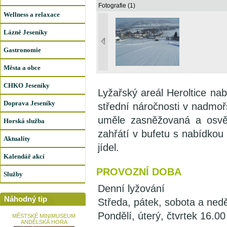
Fotografie (1)
Wellness a relaxace
Lázně Jeseníky
Gastronomie
Města a obce
CHKO Jeseníky
Lyžařský areál Heroltice na
Doprava Jeseníky
střední náročnosti v nadmo
uměle zasněžovaná a osvět
Horská služba
zahřátí v bufetu s nabídkou
Aktuality
jídel.
Kalendář akcí
PROVOZNÍ DOBA
Služby
Denní lyžování
Náhodný tip
Středa, pátek, sobota a nedě
Pondělí, úterý, čtvrtek 16.00
MĚSTSKÉ MINIMUSEUM
ANDĚLSKÁ HORA