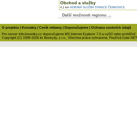
Obchod a služby
4,1 km
HORSKÁ SLUŽBA STANICE ČENKOVICE
Další možnosti regionu ...
O projektu
|
Kontakty
|
Ceník reklamy
|
Doporučujeme
|
Ochrana osobních údajů
Pro server InfoJeseniky.cz doporučujeme MS Internet Explorer 7.0 a vyšší nebo prohlížeč
Copyright (C) 1998-2026 its Beskydy, s.r.o., Všechna práva vyhrazena. Používá Gate.NE