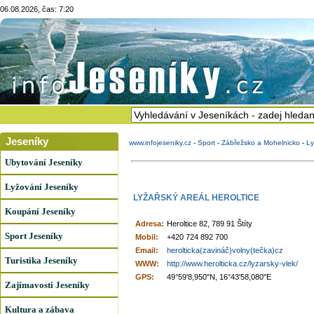
06.08.2026, čas: 7:20
Jeseníky
www.infojeseniky.cz
-
Sport
-
Zábřežsko a Mohelnicko
-
Ly
Ubytování Jeseníky
Lyžování Jeseníky
LYŽAŘSKÝ AREÁL HEROLTICE
Koupání Jeseníky
Adresa:
Heroltice 82, 789 91 Štíty
Sport Jeseníky
Mobil:
+420 724 892 700
Email:
herolticka(zavináč)volny(tečka)cz
Turistika Jeseníky
WWW:
http://www.herolticka.cz/lyzarsky-vlek/
GPS:
49°59'8,950"N, 16°43'58,080"E
Zajímavosti Jeseníky
Kultura a zábava