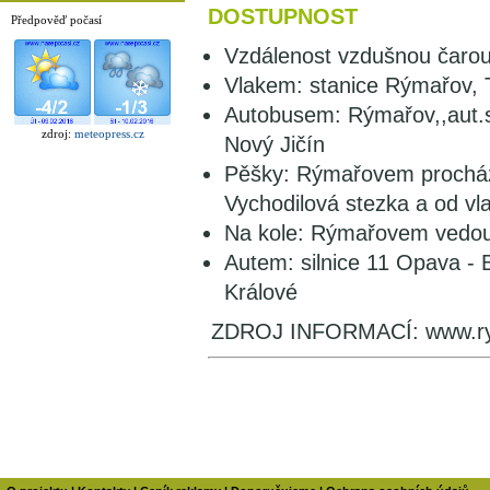
DOSTUPNOST
Předpověď počasí
Vzdálenost vzdušnou čaro
Vlakem: stanice Rýmařov, T
Autobusem: Rýmařov,,aut.s
zdroj:
meteopress.cz
Nový Jičín
Pěšky: Rýmařovem procház
Vychodilová stezka a od vl
Na kole: Rýmařovem vedou 
Autem: silnice 11 Opava - 
Králové
ZDROJ INFORMACÍ: www.ry