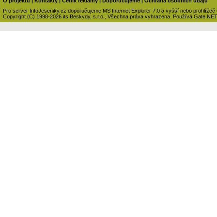
O projektu
|
Kontakty
|
Ceník reklamy
|
Doporučujeme
|
Ochrana osobních údajů
Pro server InfoJeseniky.cz doporučujeme MS Internet Explorer 7.0 a vyšší nebo prohlížeč
Copyright (C) 1998-2026 its Beskydy, s.r.o., Všechna práva vyhrazena. Používá Gate.NE