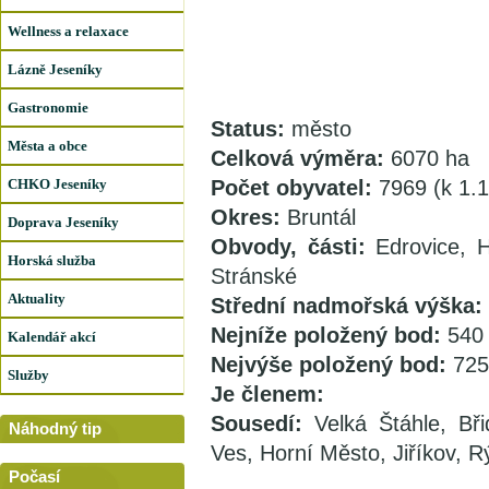
Wellness a relaxace
Lázně Jeseníky
Gastronomie
Status:
město
Města a obce
Celková výměra:
6070 ha
CHKO Jeseníky
Počet obyvatel:
7969 (k 1.
Okres:
Bruntál
Doprava Jeseníky
Obvody, části:
Edrovice, 
Horská služba
Stránské
Aktuality
Střední nadmořská výška:
Nejníže položený bod:
540
Kalendář akcí
Nejvýše položený bod:
725
Služby
Je členem:
Sousedí:
Velká Štáhle, Bři
Náhodný tip
Ves, Horní Město, Jiříkov, Rý
Počasí