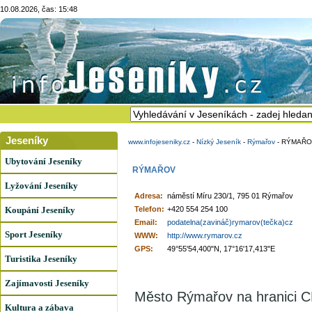
10.08.2026, čas: 15:48
Jeseníky
www.infojeseniky.cz
-
Nízký Jeseník
-
Rýmařov
-
RÝMAŘO
Ubytování Jeseníky
RÝMAŘOV
Lyžování Jeseníky
Adresa:
náměstí Míru 230/1, 795 01 Rýmařov
Koupání Jeseníky
Telefon:
+420 554 254 100
Email:
podatelna(zavináč)rymarov(tečka)cz
Sport Jeseníky
WWW:
http://www.rymarov.cz
GPS:
49°55'54,400"N, 17°16'17,413"E
Turistika Jeseníky
Zajímavosti Jeseníky
Město Rýmařov na hranici 
Kultura a zábava