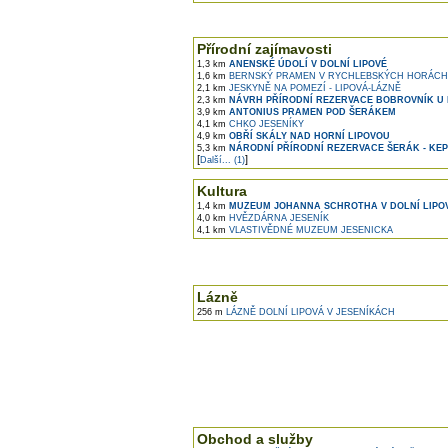
Přírodní zajímavosti
1,3 km
ANENSKÉ ÚDOLÍ V DOLNÍ LIPOVÉ
1,6 km
BERNSKÝ PRAMEN V RYCHLEBSKÝCH HORÁCH
2,1 km
JESKYNĚ NA POMEZÍ - LIPOVÁ-LÁZNĚ
2,3 km
NÁVRH PŘÍRODNÍ REZERVACE BOBROVNÍK U 
3,9 km
ANTONIUS PRAMEN POD ŠERÁKEM
4,1 km
CHKO JESENÍKY
4,9 km
OBŘÍ SKÁLY NAD HORNÍ LIPOVOU
5,3 km
NÁRODNÍ PŘÍRODNÍ REZERVACE ŠERÁK - KE
[
]
Další... (1)
Kultura
1,4 km
MUZEUM JOHANNA SCHROTHA V DOLNÍ LIPO
4,0 km
HVĚZDÁRNA JESENÍK
4,1 km
VLASTIVĚDNÉ MUZEUM JESENICKA
Lázně
256 m
LÁZNĚ DOLNÍ LIPOVÁ V JESENÍKÁCH
Obchod a služby