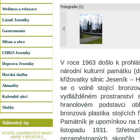
Fotografie (1)
Wellness a relaxace
Lázně Jeseníky
Gastronomie
Města a obce
CHKO Jeseníky
V roce 1963 došlo k prohl
Doprava Jeseníky
národní kulturní památku (
Horská služba
křižovatky silnic Jeseník –
Aktuality
se o volně stojící bronzo
vydlážděném prostranství 
Kalendář akcí
hranolovém podstavci o
Služby
bronzová plastika stojících 
Památník je upomínkou na tz
Náhodný tip
listopadu 1931. Střetnu
KOSTEL NANEBEVZETÍ PANNY
MARIE V BRUNTÁLE
nezaměstnaných skončilo 