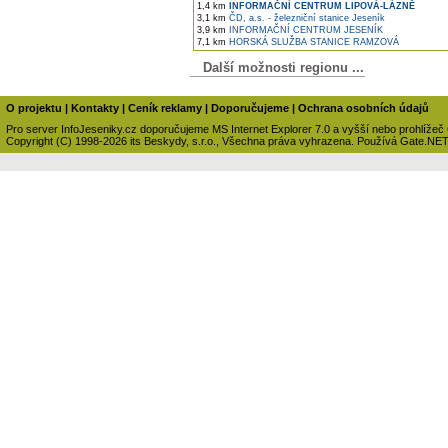
1,4 km
INFORMAČNÍ CENTRUM LIPOVÁ-LÁZNĚ
3,1 km
ČD, a.s. - železniční stanice Jeseník
3,9 km
INFORMAČNÍ CENTRUM JESENÍK
7,1 km
HORSKÁ SLUŽBA STANICE RAMZOVÁ
Další možnosti regionu ...
O projektu
|
Kontakty
|
Ceník reklamy
|
Doporučujeme
|
Ochrana osobních údajů
Pro server InfoJeseniky.cz doporučujeme MS Internet Explorer 7.0 a vyšší nebo prohlížeč
Copyright (C) 1998-2026 its Beskydy, s.r.o., Všechna práva vyhrazena. Používá Gate.NE