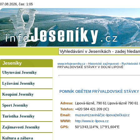
07.08.2026, čas: 1:05
Jeseníky
www.infojeseniky.cz
-
Historické zajímavosti
-
Rychlebské h
FRÝVALDOVSKÉ STÁVKY V DOLNÍ LIPOVÉ
Ubytování Jeseníky
Lyžování Jeseníky
POMNÍK OBĚTEM FRÝVALDOVSKÉ STÁVKY V
Koupání Jeseníky
Adresa:
Lipová-lázně, 790 61 Lipová-lázně 790 61
Sport Jeseníky
Telefon:
+420 584 421 209 (IC)
Email:
muzeum(zavináč)ic-lipova(tečka)cz
Turistika Jeseníky
WWW:
http://www.ic-lipova.cz
Zajímavosti Jeseníky
GPS:
50°13'43,114"N, 17°9'1,604"E
Kultura a zábava