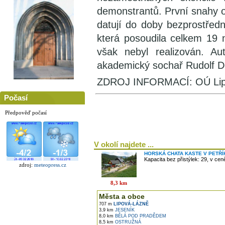
demonstrantů. První snahy
datují do doby bezprostřed
která posoudila celkem 19
však nebyl realizován. A
akademický sochař Rudolf Do
ZDROJ INFORMACÍ: OÚ Lip
Počasí
Předpověď počasí
V okolí najdete ...
HORSKÁ CHATA KASTE V PETŘ
Kapacita bez přistýlek: 29, v ce
zdroj:
meteopress.cz
8,3 km
Města a obce
707 m
LIPOVÁ-LÁZNĚ
3,9 km
JESENÍK
8,0 km
BĚLÁ POD PRADĚDEM
8,5 km
OSTRUŽNÁ