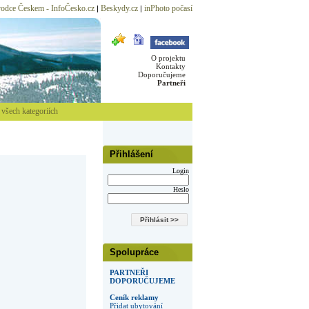
odce Českem - InfoČesko.cz
Beskydy.cz
inPhoto počasí
|
|
O projektu
Kontakty
Doporučujeme
Partneři
všech kategoriích
Přihlášení
Login
Heslo
Spolupráce
PARTNEŘI
DOPORUČUJEME
Ceník reklamy
Přidat ubytování