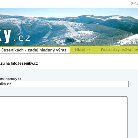
Prův
Hledej >>
Podrobné vyhledávání ve 
azu na InfoJeseniky.cz
nfoJeseniky.cz: