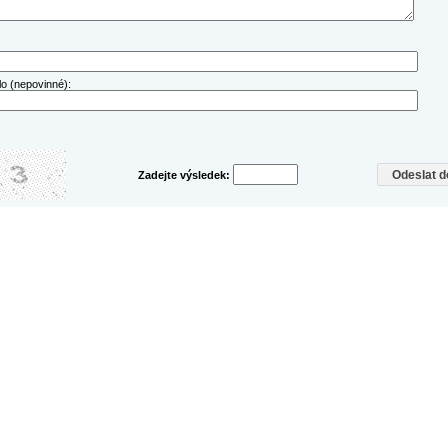
lo (nepovinné):
Zadejte výsledek: