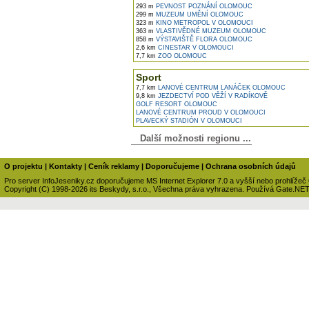
293 m
PEVNOST POZNÁNÍ OLOMOUC
299 m
MUZEUM UMĚNÍ OLOMOUC
323 m
KINO METROPOL V OLOMOUCI
363 m
VLASTIVĚDNÉ MUZEUM OLOMOUC
858 m
VÝSTAVIŠTĚ FLORA OLOMOUC
2,6 km
CINESTAR V OLOMOUCI
7,7 km
ZOO OLOMOUC
Sport
7,7 km
LANOVÉ CENTRUM LANÁČEK OLOMOUC
9,8 km
JEZDECTVÍ POD VĚŽÍ V RADÍKOVĚ
GOLF RESORT OLOMOUC
LANOVÉ CENTRUM PROUD V OLOMOUCI
PLAVECKÝ STADIÓN V OLOMOUCI
Další možnosti regionu ...
O projektu
|
Kontakty
|
Ceník reklamy
|
Doporučujeme
|
Ochrana osobních údajů
Pro server InfoJeseniky.cz doporučujeme MS Internet Explorer 7.0 a vyšší nebo prohlížeč
Copyright (C) 1998-2026 its Beskydy, s.r.o., Všechna práva vyhrazena. Používá Gate.NE