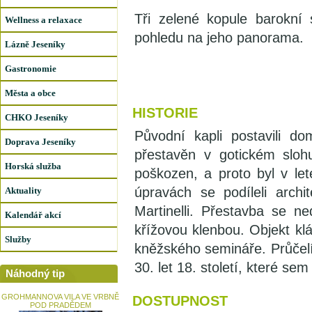
Tři zelené kopule barokní
Wellness a relaxace
pohledu na jeho panorama.
Lázně Jeseníky
Gastronomie
Města a obce
HISTORIE
CHKO Jeseníky
Původní kapli postavili dom
Doprava Jeseníky
přestavěn v gotickém slohu
Horská služba
poškozen, a proto byl v le
úpravách se podíleli archi
Aktuality
Martinelli. Přestavba se ne
Kalendář akcí
křížovou klenbou. Objekt klá
Služby
kněžského semináře. Průčel
30. let 18. století, které se
Náhodný tip
GROHMANNOVA VILA VE VRBNĚ
DOSTUPNOST
POD PRADĚDEM