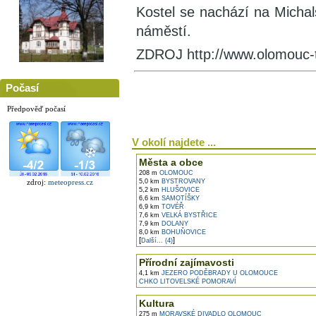
Kostel se nachází na Michal
náměstí.
ZDROJ http://www.olomouc-
Počasí
Předpověď počasí
V okolí najdete ...
Města a obce
208 m
OLOMOUC
5,0 km
BYSTROVANY
zdroj:
meteopress.cz
5,2 km
HLUŠOVICE
6,6 km
SAMOTÍŠKY
6,9 km
TOVÉŘ
7,6 km
VELKÁ BYSTŘICE
7,9 km
DOLANY
8,0 km
BOHUŇOVICE
[
]
Další... (4)
Přírodní zajímavosti
4,1 km
JEZERO PODĚBRADY U OLOMOUCE
CHKO LITOVELSKÉ POMORAVÍ
Kultura
275 m
MORAVSKÉ DIVADLO OLOMOUC