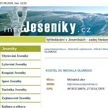
07.08.2026, čas: 12:01
Jeseníky
www.infojeseniky.cz
-
Historické zajímavosti
-
Střední Mor
OLOMOUC
Ubytování Jeseníky
Lyžování Jeseníky
KOSTEL SV. MICHALA OLOMOUC
Koupání Jeseníky
Místo:
Michalská ulice
Sport Jeseníky
WWW:
http://www.svatymichal.cz
GPS:
49°35'37,680"N, 17°15'14,730"E
Turistika Jeseníky
Zajímavosti Jeseníky
Kultura a zábava