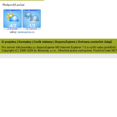
Předpověď počasí
zdroj:
meteopress.cz
O projektu
|
Kontakty
|
Ceník reklamy
|
Doporučujeme
|
Ochrana osobních údajů
Pro server InfoJeseniky.cz doporučujeme MS Internet Explorer 7.0 a vyšší nebo prohlížeč
Copyright (C) 1998-2026 its Beskydy, s.r.o., Všechna práva vyhrazena. Používá Gate.NE