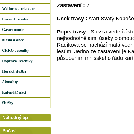
Zastavení :
7
Wellness a relaxace
Úsek trasy :
start Svatý Kopeče
Lázně Jeseníky
Gastronomie
Popis trasy :
Stezka vede částe
nejhodnotnějšími úseky olomouc
Města a obce
Radíkova se nachází malá vodní
CHKO Jeseníky
lesům. Jedno ze zastavení je Kar
působením mnišského řádu kart
Doprava Jeseníky
Horská služba
Aktuality
Kalendář akcí
Služby
Náhodný tip
Počasí