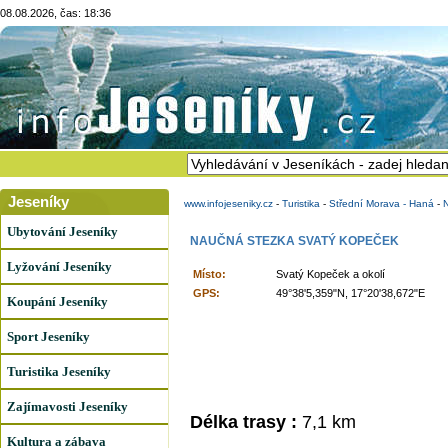
08.08.2026, čas: 18:36
Jeseníky
www.infojeseniky.cz
-
Turistika
-
Střední Morava - Haná
-
Ubytování Jeseníky
NAUČNÁ STEZKA SVATÝ KOPEČEK
Lyžování Jeseníky
Místo:
Svatý Kopeček a okolí
GPS:
49°38'5,359"N, 17°20'38,672"E
Koupání Jeseníky
Sport Jeseníky
Turistika Jeseníky
Zajímavosti Jeseníky
Délka trasy :
7,1 km
Kultura a zábava