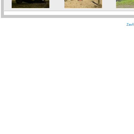
Zavří