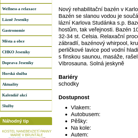
Nový rehabilitační bazén v Karl
Wellness a relaxace
Bazén se slanou vodou je součá
Lázně Jeseníky
lázní Karlova Studánka s.p. Bazé
hostům, tak veřejnosti. Bazén 1
Gastronomie
32-34 st. Celsia. Relaxační proc
Města a obce
zábradlí, bazénový whirpool, kr
perličkové lavice pod vodní hlad
CHKO Jeseníky
s finskou saunou, masáže, rašel
Vibrosauna. Solná jeskyně
Doprava Jeseníky
Horská služba
Bariéry
schodky
Aktuality
Kalendář akcí
Dostupnost
Služby
Vlakem:
Autobusem:
Pěšky:
Náhodný tip
Na kole:
KOSTEL NANEBEVZETÍ PANNY
Autem:
MARIE V BRUNTÁLE