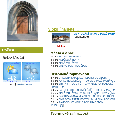
V okolí najdete ...
UBYTOVÁNÍ MAJA V MALÉ MOR
(osoba/noc)
4,1 km
Počasí
Města a obce
72 m
KARLOVA STUDÁNKA
Předpověď počasí
5,9 km
ANDĚLSKÁ HORA
6,3 km
MALÁ MORÁVKA
7,5 km
VRBNO POD PRADĚDEM
Historické zajímavosti
4,7 km
DŘEVĚNÁ KAPLE SV. HEDVIKY VE VIDLÍCH
5,9 km
KAPLE NESVĚTĚJŠÍ TROJICE V MALÉ MORÁVC
6,2 km
ZBYTKY HRADU FÜRTENWALDE NA ZÁMECKÉ 
zdroj:
meteopress.cz
PRADĚDEM
6,4 km
FARNÍ KOSTEL NESVĚTĚJŠÍ TROJICE V MALÉ
6,5 km
MALÁ MORÁVKA - VESNICKÁ PAMÁTKOVÁ ZÓNA
6,9 km
GROHMANNOVA VILA VE VRBNĚ POD PRADĚD
7,1 km
EMPIROVÝ FARNÍ KOSTEL SV. MICHALA VE V
7,5 km
ZÁMEČEK VE VRBNĚ POD PRADĚDEM
[
]
Další... (5)
Technické zajímavosti