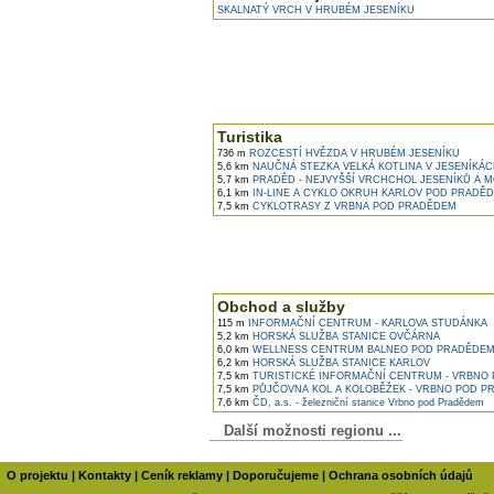
SKALNATÝ VRCH V HRUBÉM JESENÍKU
Turistika
736 m
ROZCESTÍ HVĚZDA V HRUBÉM JESENÍKU
5,6 km
NAUČNÁ STEZKA VELKÁ KOTLINA V JESENÍKÁ
5,7 km
PRADĚD - NEJVYŠŠÍ VRCHCHOL JESENÍKŮ A 
6,1 km
IN-LINE A CYKLO OKRUH KARLOV POD PRADĚ
7,5 km
CYKLOTRASY Z VRBNA POD PRADĚDEM
Obchod a služby
115 m
INFORMAČNÍ CENTRUM - KARLOVA STUDÁNKA
5,2 km
HORSKÁ SLUŽBA STANICE OVČÁRNA
6,0 km
WELLNESS CENTRUM BALNEO POD PRADĚDE
6,2 km
HORSKÁ SLUŽBA STANICE KARLOV
7,5 km
TURISTICKÉ INFORMAČNÍ CENTRUM - VRBNO
7,5 km
PŮJČOVNA KOL A KOLOBĚŽEK - VRBNO POD 
7,6 km
ČD, a.s. - železniční stanice Vrbno pod Pradědem
Další možnosti regionu ...
O projektu
|
Kontakty
|
Ceník reklamy
|
Doporučujeme
|
Ochrana osobních údajů