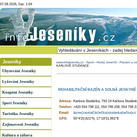
07.08.2026, čas: 1:04
Jeseníky
www.infojeseniky.cz
-
Sport
-
Hrubý Jeseník
-
Plavání a vo
KARLOVĚ STUDÁNCE
Ubytování Jeseníky
Lyžování Jeseníky
REHABILITAČNÍ BAZÉN A SOLNÁ JESKYN
Koupání Jeseníky
Adresa:
Karlova Studánka, 793 24 Karlova Studán
Sport Jeseníky
Telefon:
+420 554 798 111, 554 798 208, 554 798 3
Email:
lazne(zavináč)k(tečka)studanka(tečka)cz
Turistika Jeseníky
GPS:
50°4'20,821"N, 17°18'31,991"E
Zajímavosti Jeseníky
Kultura a zábava