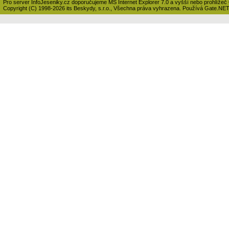
Pro server InfoJeseniky.cz doporučujeme MS Internet Explorer 7.0 a vyšší nebo prohlížeč
Copyright (C) 1998-2026 its Beskydy, s.r.o., Všechna práva vyhrazena. Používá Gate.NE