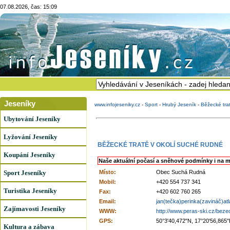
07.08.2026, čas: 15:09
Jeseníky
www.infojeseniky.cz
-
Sport
-
Hrubý Jeseník
-
Běžecké tra
Ubytování Jeseníky
Lyžování Jeseníky
BĚŽECKÉ TRATĚ V OKOLÍ SUCHÉ RUDNÉ
Koupání Jeseníky
Naše aktuální počasí a sněhové podmínky i na m
Sport Jeseníky
Místo:
Obec Suchá Rudná
Mobil:
+420 554 737 341
Turistika Jeseníky
Fax:
+420 602 760 265
Email:
jan(tečka)perinka(zavináč)at
Zajímavosti Jeseníky
WWW:
http://www.peras-ski.cz/beze
GPS:
50°3'40,472"N, 17°20'56,865"
Kultura a zábava