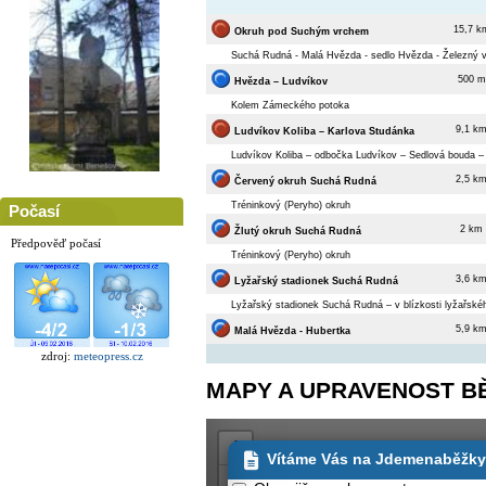
15,7 k
Okruh pod Suchým vrchem
Suchá Rudná - Malá Hvězda - sedlo Hvězda - Železný 
500 m
Hvězda – Ludvíkov
Kolem Zámeckého potoka
9,1 k
Ludvíkov Koliba – Karlova Studánka
Ludvíkov Koliba – odbočka Ludvíkov – Sedlová bouda – 
2,5 k
Červený okruh Suchá Rudná
Tréninkový (Peryho) okruh
Počasí
2 km
Žlutý okruh Suchá Rudná
Předpověď počasí
Tréninkový (Peryho) okruh
3,6 k
Lyžařský stadionek Suchá Rudná
Lyžařský stadionek Suchá Rudná – v blízkosti lyžařské
5,9 k
Malá Hvězda - Hubertka
zdroj:
meteopress.cz
MAPY A UPRAVENOST B