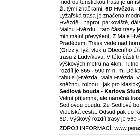
modrou turistickou trasu je umí
žlutými značkami.
6D Hvězda - 
Lyžařská trasa je značena modro
Hvězdě - naproti parkoviště, d
Malou Hvězdu - tato část trasy j
minimální převýšení. Z Malé H
Pradědem. Trasa vede nad horní
(Grizzly, lyž. vlek u Obecního 
trasu z Ludvíkova. V této části t
výškových metrů na 4km, nutno d
rozdíl je 865 - 590 m n. m. Délk
tabule (Hvězda, Malá Hvězda, 
sněžnou rolbou - jak pro klasický
Sedlová bouda - Karlova Stu
Velmi příjemná, ale náročná tr
Sedlovou boudu. Ze Sedlové boud
Videlská cesta. Odsud pak do K
6D. Výškový rozdíl trasy je 560 
ZDROJ INFORMACÍ: www.peras-s