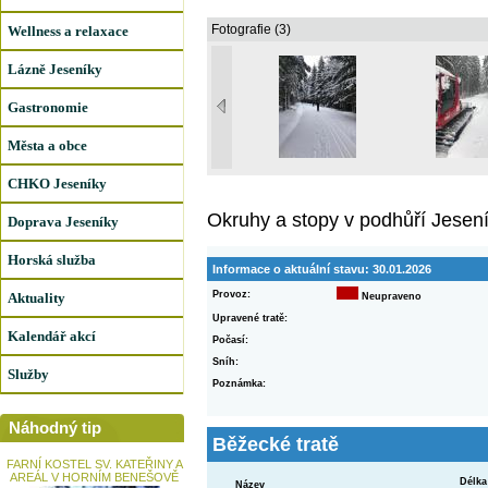
Fotografie (3)
Wellness a relaxace
Lázně Jeseníky
Gastronomie
Města a obce
CHKO Jeseníky
Okruhy a stopy v podhůří Jesen
Doprava Jeseníky
Horská služba
Informace o aktuální stavu:
30.01.2026
Provoz:
Aktuality
Neupraveno
Upravené tratě:
Kalendář akcí
Počasí:
Sníh:
Služby
Poznámka:
Náhodný tip
Běžecké tratě
FARNÍ KOSTEL SV. KATEŘINY A
AREÁL V HORNÍM BENEŠOVĚ
Délka
Název