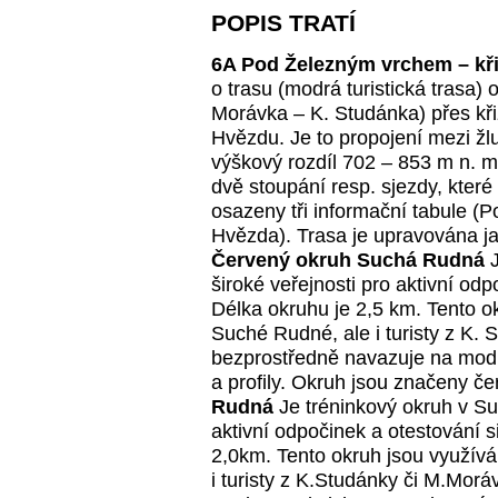
POPIS TRATÍ
6A Pod Železným vrchem – kř
o trasu (modrá turistická trasa)
Morávka – K. Studánka) přes kř
Hvězdu. Je to propojení mezi žlut
výškový rozdíl 702 – 853 m n. m.
dvě stoupání resp. sjezdy, které
osazeny tři informační tabule 
Hvězda). Trasa je upravována 
Červený okruh Suchá Rudná
J
široké veřejnosti pro aktivní od
Délka okruhu je 2,5 km. Tento o
Suché Rudné, ale i turisty z K. 
bezprostředně navazuje na modro
a profily. Okruh jsou značeny 
Rudná
Je tréninkový okruh v Suc
aktivní odpočinek a otestování s
2,0km. Tento okruh jsou využívá
i turisty z K.Studánky či M.Mor