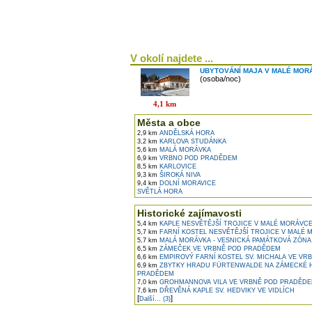
V okolí najdete ...
UBYTOVÁNÍ MAJA V MALÉ MOR
(osoba/noc)
4,1 km
Města a obce
2,9 km
ANDĚLSKÁ HORA
3,2 km
KARLOVA STUDÁNKA
5,6 km
MALÁ MORÁVKA
6,9 km
VRBNO POD PRADĚDEM
8,5 km
KARLOVICE
9,3 km
ŠIROKÁ NIVA
9,4 km
DOLNÍ MORAVICE
SVĚTLÁ HORA
Historické zajímavosti
5,4 km
KAPLE NESVĚTĚJŠÍ TROJICE V MALÉ MORÁVC
5,7 km
FARNÍ KOSTEL NESVĚTĚJŠÍ TROJICE V MALÉ
5,7 km
MALÁ MORÁVKA - VESNICKÁ PAMÁTKOVÁ ZÓNA
6,5 km
ZÁMEČEK VE VRBNĚ POD PRADĚDEM
6,6 km
EMPIROVÝ FARNÍ KOSTEL SV. MICHALA VE V
6,9 km
ZBYTKY HRADU FÜRTENWALDE NA ZÁMECKÉ 
PRADĚDEM
7,0 km
GROHMANNOVA VILA VE VRBNĚ POD PRADĚD
7,6 km
DŘEVĚNÁ KAPLE SV. HEDVIKY VE VIDLÍCH
[
]
Další... (3)