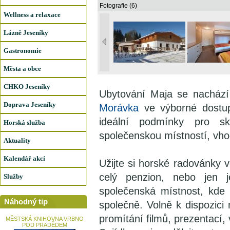
Fotografie (6)
Wellness a relaxace
Lázně Jeseníky
Gastronomie
Města a obce
CHKO Jeseníky
Ubytování Maja se nachází
Doprava Jeseníky
Morávka
ve výborné dostu
ideální podmínky pro sku
Horská služba
společenskou místností, vho
Aktuality
Kalendář akcí
Užijte si horské radovánky 
celý penzion, nebo jen 
Služby
společenská místnost, kde 
Náhodný tip
společně. Volně k dispozici
promítání filmů, prezentací, 
MĚSTSKÁ KNIHOVNA VRBNO
POD PRADĚDEM