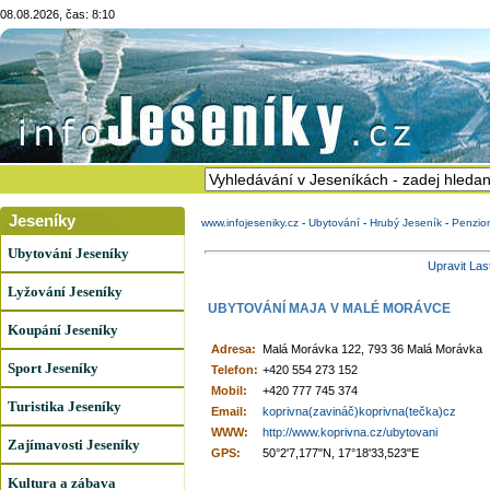
08.08.2026, čas: 8:10
Jeseníky
www.infojeseniky.cz
-
Ubytování
-
Hrubý Jeseník
-
Penzio
Ubytování Jeseníky
Upravit Las
Lyžování Jeseníky
UBYTOVÁNÍ MAJA V MALÉ MORÁVCE
Koupání Jeseníky
Adresa:
Malá Morávka 122, 793 36 Malá Morávka
Sport Jeseníky
Telefon:
+420 554 273 152
Mobil:
+420 777 745 374
Turistika Jeseníky
Email:
koprivna(zavináč)koprivna(tečka)cz
WWW:
http://www.koprivna.cz/ubytovani
Zajímavosti Jeseníky
GPS:
50°2'7,177"N, 17°18'33,523"E
Kultura a zábava