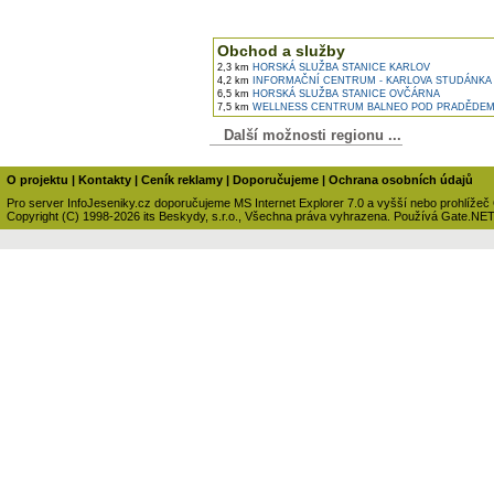
Obchod a služby
2,3 km
HORSKÁ SLUŽBA STANICE KARLOV
4,2 km
INFORMAČNÍ CENTRUM - KARLOVA STUDÁNKA
6,5 km
HORSKÁ SLUŽBA STANICE OVČÁRNA
7,5 km
WELLNESS CENTRUM BALNEO POD PRADĚDE
Další možnosti regionu ...
O projektu
|
Kontakty
|
Ceník reklamy
|
Doporučujeme
|
Ochrana osobních údajů
Pro server InfoJeseniky.cz doporučujeme MS Internet Explorer 7.0 a vyšší nebo prohlížeč
Copyright (C) 1998-2026 its Beskydy, s.r.o., Všechna práva vyhrazena. Používá Gate.NE