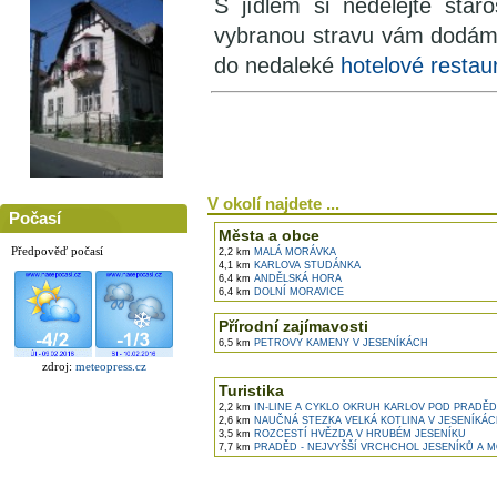
S jídlem si nedělejte star
vybranou stravu vám dodám
do nedaleké
hotelové restau
V okolí najdete ...
Počasí
Města a obce
Předpověď počasí
2,2 km
MALÁ MORÁVKA
4,1 km
KARLOVA STUDÁNKA
6,4 km
ANDĚLSKÁ HORA
6,4 km
DOLNÍ MORAVICE
Přírodní zajímavosti
6,5 km
PETROVY KAMENY V JESENÍKÁCH
zdroj:
meteopress.cz
Turistika
2,2 km
IN-LINE A CYKLO OKRUH KARLOV POD PRADĚ
2,6 km
NAUČNÁ STEZKA VELKÁ KOTLINA V JESENÍKÁ
3,5 km
ROZCESTÍ HVĚZDA V HRUBÉM JESENÍKU
7,7 km
PRADĚD - NEJVYŠŠÍ VRCHCHOL JESENÍKŮ A 