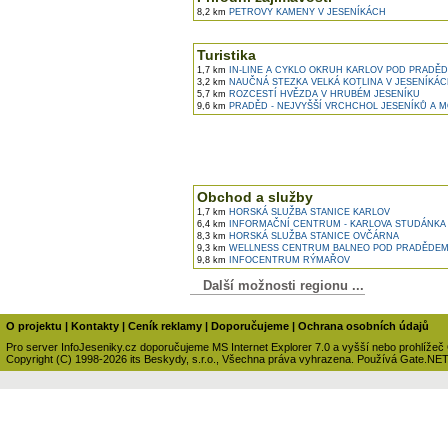
8,2 km
PETROVY KAMENY V JESENÍKÁCH
Turistika
1,7 km
IN-LINE A CYKLO OKRUH KARLOV POD PRADĚ
3,2 km
NAUČNÁ STEZKA VELKÁ KOTLINA V JESENÍKÁ
5,7 km
ROZCESTÍ HVĚZDA V HRUBÉM JESENÍKU
9,6 km
PRADĚD - NEJVYŠŠÍ VRCHCHOL JESENÍKŮ A 
Obchod a služby
1,7 km
HORSKÁ SLUŽBA STANICE KARLOV
6,4 km
INFORMAČNÍ CENTRUM - KARLOVA STUDÁNKA
8,3 km
HORSKÁ SLUŽBA STANICE OVČÁRNA
9,3 km
WELLNESS CENTRUM BALNEO POD PRADĚDE
9,8 km
INFOCENTRUM RÝMAŘOV
Další možnosti regionu ...
O projektu
|
Kontakty
|
Ceník reklamy
|
Doporučujeme
|
Ochrana osobních údajů
Pro server InfoJeseniky.cz doporučujeme MS Internet Explorer 7.0 a vyšší nebo prohlížeč
Copyright (C) 1998-2026 its Beskydy, s.r.o., Všechna práva vyhrazena. Používá Gate.NE