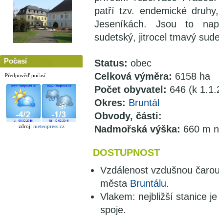
patří tzv. endemické druhy,
Jeseníkách. Jsou to např
sudetský, jitrocel tmavý sude
Počasí
Status:
obec
Celková výměra:
6158 ha
Předpověď počasí
Počet obyvatel:
646 (k 1.1.
Okres:
Bruntál
Obvody, části:
zdroj:
meteopress.cz
Nadmořská výška:
660 m n
DOSTUPNOST
Vzdálenost vzdušnou čarou
města
Bruntálu
.
Vlakem: nejbližší stanice je
spoje.