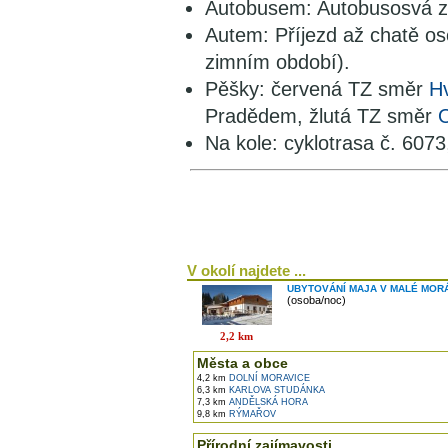
Autobusem: Autobusosvá za
Autem: Příjezd až chatě oso
zimním období).
Pěšky: červená TZ směr
H
Pradědem, žlutá TZ směr
Na kole: cyklotrasa č. 6073
V okolí najdete ...
UBYTOVÁNÍ MAJA V MALÉ MOR
(osoba/noc)
2,2 km
Města a obce
4,2 km
DOLNÍ MORAVICE
6,3 km
KARLOVA STUDÁNKA
7,3 km
ANDĚLSKÁ HORA
9,8 km
RÝMAŘOV
Přírodní zajímavosti