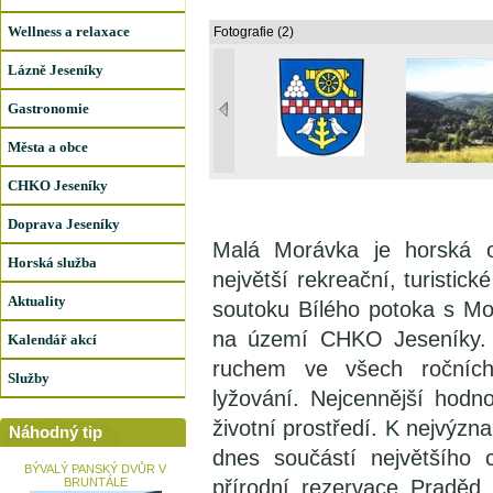
Wellness a relaxace
Fotografie (2)
Lázně Jeseníky
Gastronomie
Města a obce
CHKO Jeseníky
Doprava Jeseníky
Malá Morávka je horská ob
Horská služba
největší rekreační, turistic
Aktuality
soutoku Bílého potoka s Mo
na území CHKO Jeseníky. 
Kalendář akcí
ruchem ve všech ročních
Služby
lyžování. Nejcennější hodn
životní prostředí. K nejvýzn
Náhodný tip
dnes součástí největšího
BÝVALÝ PANSKÝ DVŮR V
BRUNTÁLE
přírodní rezervace Praděd.