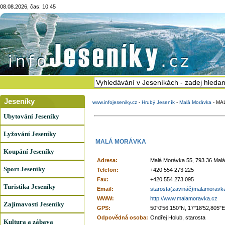
08.08.2026, čas: 10:45
Jeseníky
www.infojeseniky.cz
-
Hrubý Jeseník
-
Malá Morávka
-
MA
Ubytování Jeseníky
Lyžování Jeseníky
MALÁ MORÁVKA
Koupání Jeseníky
Adresa:
Malá Morávka 55, 793 36 Mal
Sport Jeseníky
Telefon:
+420 554 273 225
Fax:
+420 554 273 095
Turistika Jeseníky
Email:
starosta(zavináč)malamoravk
WWW:
http://www.malamoravka.cz
Zajímavosti Jeseníky
GPS:
50°0'56,150"N, 17°18'52,805"E
Odpovědná osoba:
Ondřej Holub, starosta
Kultura a zábava