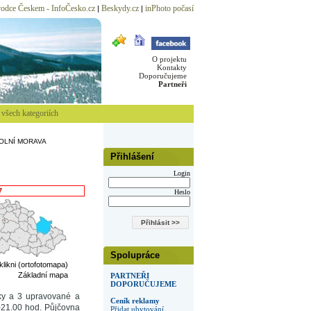
odce Českem - InfoČesko.cz
Beskydy.cz
inPhoto počasí
|
|
O projektu
Kontakty
Doporučujeme
Partneři
všech kategoriích
OLNÍ MORAVA
Přihlášení
Login
7
Heslo
Spolupráce
 klikni (ortofotomapa)
Základní mapa
PARTNEŘI
DOPORUČUJEME
eky a 3 upravované a
Ceník reklamy
-21.00 hod. Půjčovna
Přidat ubytování