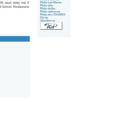
Přidat Last Minute
RK mezi vleky, má 4
Přidat obec
d School. Restaurace
Přidat službu
Přidat zajímavost
Přidat akci ZDARMA
Dát tip
Aktualizovat