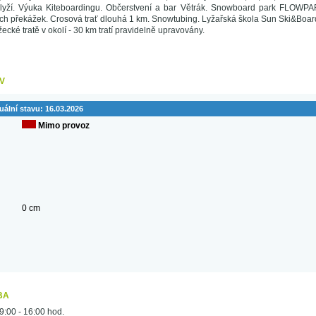
lyží. Výuka Kiteboardingu. Občerstvení a bar Větrák. Snowboard park FLOWPA
ých překážek. Crosová trať dlouhá 1 km. Snowtubing. Lyžařská škola Sun Ski&Boar
cké tratě v okolí - 30 km tratí pravidelně upravovány.
V
uální stavu:
16.03.2026
Mimo provoz
0 cm
BA
9:00 - 16:00 hod.