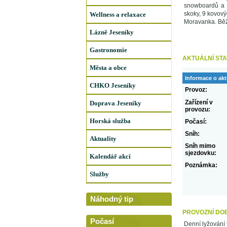
snowboardů a 
skoky, 9 kovov
Wellness a relaxace
Moravanka. Běže
Lázně Jeseníky
Gastronomie
AKTUÁLNÍ STA
Města a obce
Informace o akt
CHKO Jeseníky
Provoz:
Zařízení v
Doprava Jeseníky
provozu:
Horská služba
Počasí:
Sníh:
Aktuality
Sníh mimo
sjezdovku:
Kalendář akcí
Poznámka:
Služby
Náhodný tip
PROVOZNÍ DO
Počasí
Denní lyžování 