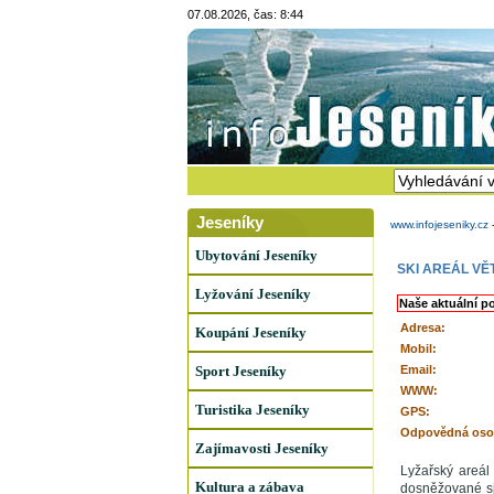
07.08.2026, čas: 8:44
Jeseníky
www.infojeseniky.cz
Ubytování Jeseníky
SKI AREÁL VĚ
Lyžování Jeseníky
Naše aktuální p
Adresa:
Koupání Jeseníky
Mobil:
Sport Jeseníky
Email:
WWW:
Turistika Jeseníky
GPS:
Odpovědná oso
Zajímavosti Jeseníky
Lyžařský areál
Kultura a zábava
dosněžované sj