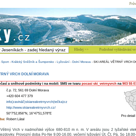
Prův
Hledej >>
Podrobné vyhledávání ve 
-
Sport
-
Králický Sněžník a Šumpersko
-
Lyžování
-
Dolní Morava
-
SKI AREÁL VĚTRNÝ VRCH D
TRNÝ VRCH DOLNÍ MORAVA
očasí a sněhové podmínky i na mobil: SMS ve tvaru
pocasi ski_vetrnyvrch
na
903 55 0
č.p. 72, 561 69 Dolní Morava
+420 604 477 379
info(zavináč)skiarealvetrnyvrch(tečka)cz
http://www.skiarealvetrnyvrch.cz/
50°7'52,856"N, 16°47'51,578"E
Pro detail
ba:
Robert Látal
 Větrný Vrch v nadmořské výšce 680-810 m n. m. V areálu jsou 2 lyžařské vl
ezdovky. Provozní doba Po-Ne 9.00-16.00, večerní lyžování Út, Čt, Pá, So 18.00