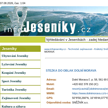
07.08.2026, čas: 1:04
Jeseníky
www.infojeseniky.cz
-
Technické zajímavosti
-
Králický Sn
MORAVA
Ubytování Jeseníky
Lyžování Jeseníky
STEZKA DO OBLAK DOLNÍ MORAVA
Koupání Jeseníky
Adresa:
Dolní Morava č. p. 58, 561 69
Sport Jeseníky
Mobil:
+420 602 378 150 (IC)
Email:
resort(zavináč)dolnimorava(t
Turistika Jeseníky
WWW:
https://www.dolnimorava.cz/o-s
Zajímavosti Jeseníky
GPS:
50°8'58,266"N, 16°49'44,077"E
Odpovědná osoba:
SNĚŽNÍK a.s.
Kultura a zábava