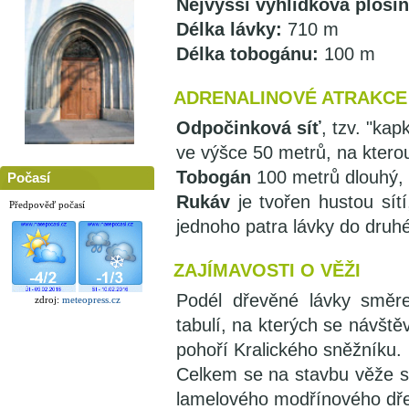
Nejvyšší vyhlídková plošin
Délka lávky:
710 m
Délka tobogánu:
100 m
ADRENALINOVÉ ATRAKCE
Odpočinková síť
, tzv. "ka
ve výšce 50 metrů, na ktero
Tobogán
100 metrů dlouhý, 
Počasí
Rukáv
je tvořen hustou sítí
Předpověď počasí
jednoho patra lávky do druh
ZAJÍMAVOSTI O VĚŽI
Podél dřevěné lávky směr
zdroj:
meteopress.cz
tabulí, na kterých se návště
pohoří Kralického sněžníku.
Celkem se na stavbu věže s
lamelového modřínového dře