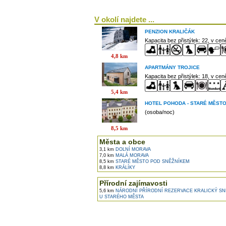
V okolí najdete ...
PENZION KRALIČÁK
Kapacita bez přistýlek: 22, v ce
4,8 km
APARTMÁNY TROJICE
Kapacita bez přistýlek: 18, v ce
5,4 km
HOTEL POHODA - STARÉ MĚST
(osoba/noc)
8,5 km
Města a obce
3,1 km
DOLNÍ MORAVA
7,0 km
MALÁ MORAVA
8,5 km
STARÉ MĚSTO POD SNĚŽNÍKEM
8,8 km
KRÁLÍKY
Přírodní zajímavosti
5,6 km
NÁRODNÍ PŘÍRODNÍ REZERVACE KRALICKÝ SN
U STARÉHO MĚSTA