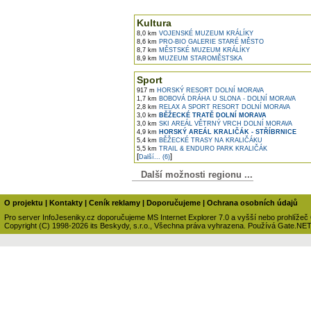
Kultura
8,0 km
VOJENSKÉ MUZEUM KRÁLÍKY
8,6 km
PRO-BIO GALERIE STARÉ MĚSTO
8,7 km
MĚSTSKÉ MUZEUM KRÁLÍKY
8,9 km
MUZEUM STAROMĚSTSKA
Sport
917 m
HORSKÝ RESORT DOLNÍ MORAVA
1,7 km
BOBOVÁ DRÁHA U SLONA - DOLNÍ MORAVA
2,8 km
RELAX A SPORT RESORT DOLNÍ MORAVA
3,0 km
BĚŽECKÉ TRATĚ DOLNÍ MORAVA
3,0 km
SKI AREÁL VĚTRNÝ VRCH DOLNÍ MORAVA
4,9 km
HORSKÝ AREÁL KRALIČÁK - STŘÍBRNICE
5,4 km
BĚŽECKÉ TRASY NA KRALIČÁKU
5,5 km
TRAIL & ENDURO PARK KRALIČÁK
[
]
Další... (6)
Další možnosti regionu ...
O projektu
|
Kontakty
|
Ceník reklamy
|
Doporučujeme
|
Ochrana osobních údajů
Pro server InfoJeseniky.cz doporučujeme MS Internet Explorer 7.0 a vyšší nebo prohlížeč
Copyright (C) 1998-2026 its Beskydy, s.r.o., Všechna práva vyhrazena. Používá Gate.NE