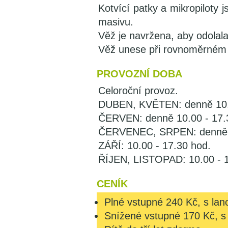
Kotvící patky a mikropiloty
masivu.
Věž je navržena, aby odolala 
Věž unese při rovnoměrném 
PROVOZNÍ DOBA
Celoroční provoz.
DUBEN, KVĚTEN: denně 10.0
ČERVEN: denně 10.00 - 17.
ČERVENEC, SRPEN: denně 9
ZÁŘÍ: 10.00 - 17.30 hod.
ŘÍJEN, LISTOPAD: 10.00 - 1
CENÍK
Plné vstupné 240 Kč, s lan
Snížené vstupné 170 Kč, s 