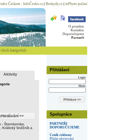
odce Českem - InfoČesko.cz
Beskydy.cz
inPhoto počasí
|
|
O projektu
Kontakty
Doporučujeme
Partneři
všech kategoriích
Přihlášení
Aktivity
Login
egorie
Heslo
Spolupráce
PARTNEŘI
k - Šternbersko
,
DOPORUČUJEME
o
,
Králický Sněžník a
Ceník reklamy
Přidat ubytování