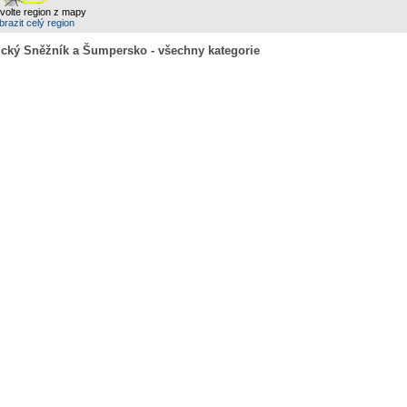
zvolte region z mapy
razit celý region
álický Sněžník a Šumpersko - všechny kategorie