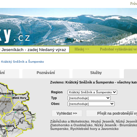
Prův
Hledej >>
Podrobné vyhledávání ve 
-
Králický Sněžník a Šumpersko
ání
Poznávání
Služby
Zvoleno: Králický Sněžník a Šumpersko - všechny kat
Region
Typ
Obec
Zábřežsko a Mohelnicko
,
Hrubý Jeseník
,
Nízký Jesení
Zlatohorsko a Osoblažsko
,
Nízký Jeseník - Bruntálsk
Šumpersko
,
Rychlebské hory a Javornicko