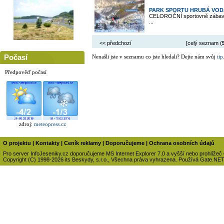
PARK SPORTU HRUBÁ VO
CELOROČNÍ sportovně zábavní a
...
<< předchozí
[celý seznam (
Počasí
Nenašli jste v seznamu co jste hledali? Dejte nám svůj
tip
Předpověď počasí
zdroj:
meteopress.cz
O projektu
|
Kontakty
|
Ceník reklamy
|
Doporučujeme
|
Ochrana osobních údajů
Pro server InfoJeseniky.cz doporučujeme MS Internet Explorer 7.0 a vyšší nebo prohlížeč
Copyright (C) 1998-2026 its Beskydy, s.r.o., Všechna práva vyhrazena. Používá Gate.NE