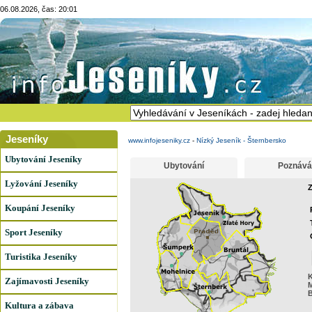
06.08.2026, čas: 20:01
Jeseníky
www.infojeseniky.cz
-
Nízký Jeseník - Šternbersko
Ubytování Jeseníky
Ubytování
Poznává
Lyžování Jeseníky
Z
Koupání Jeseníky
Sport Jeseníky
Turistika Jeseníky
K
Zajímavosti Jeseníky
B
Kultura a zábava