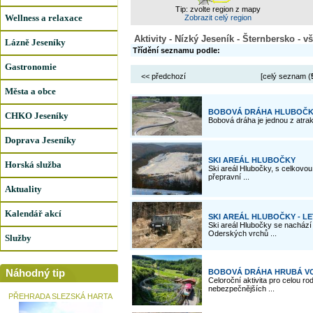
Tip: zvolte region z mapy
Wellness a relaxace
Zobrazit celý region
Aktivity - Nízký Jeseník - Šternbersko - 
Lázně Jeseníky
Třídění seznamu podle:
Gastronomie
<< předchozí
[celý seznam (
Města a obce
BOBOVÁ DRÁHA HLUBOČ
CHKO Jeseníky
Bobová dráha je jednou z atrak
Doprava Jeseníky
SKI AREÁL HLUBOČKY
Horská služba
Ski areál Hlubočky, s celkovou
přepravní ...
Aktuality
Kalendář akcí
SKI AREÁL HLUBOČKY - LE
Ski areál Hlubočky se nachází
Oderských vrchů ...
Služby
Náhodný tip
BOBOVÁ DRÁHA HRUBÁ V
Celoroční aktivita pro celou r
nebezpečnějších ...
PŘEHRADA SLEZSKÁ HARTA