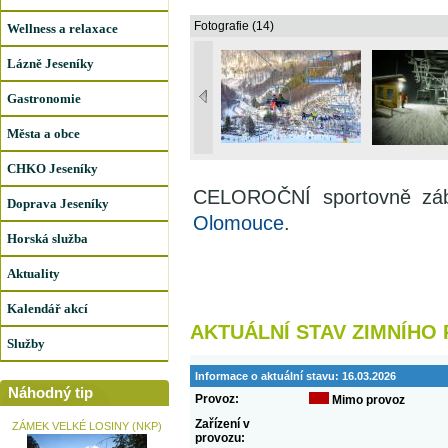
Fotografie (14)
Wellness a relaxace
Lázně Jeseníky
Gastronomie
Města a obce
CHKO Jeseníky
CELOROČNÍ sportovně zába
Doprava Jeseníky
Olomouce
.
Horská služba
Aktuality
Kalendář akcí
AKTUÁLNÍ STAV ZIMNÍHO
Služby
Informace o aktuální stavu:
16.03.2026
Náhodný tip
Provoz:
Mimo provoz
Zařízení v
ZÁMEK VELKÉ LOSINY (NKP)
provozu: