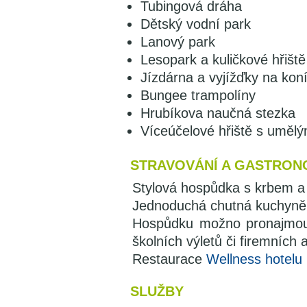
Tubingová dráha
Dětský vodní park
Lanový park
Lesopark a kuličkové hřiště
Jízdárna a vyjížďky na kon
Bungee trampolíny
Hrubíkova naučná stezka
Víceúčelové hřiště s uměl
STRAVOVÁNÍ A GASTRON
Stylová hospůdka s krbem a
Jednoduchá chutná kuchyně,
Hospůdku možno pronajmout
školních výletů či firemních a
Restaurace
Wellness hotelu
SLUŽBY