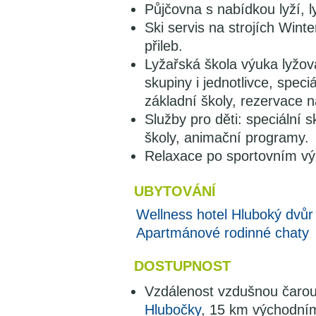
Půjčovna s nabídkou lyží, l
Ski servis na strojích Wint
přileb.
Lyžařská škola výuka lyžov
skupiny i jednotlivce, spec
základní školy, rezervace 
Služby pro děti: speciální
školy, animační programy.
Relaxace po sportovním v
UBYTOVÁNÍ
Wellness hotel Hluboký dvůr
Apartmánové rodinné chaty
DOSTUPNOST
Vzdálenost vzdušnou čaro
Hlubočky
, 15 km východn