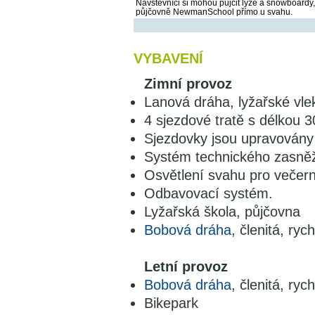
Návštěvníci si mohou půjčit lyže a snowboardy,
půjčovně NewmanSchool přímo u svahu.
VYBAVENÍ
Zimní provoz
Lanová dráha, lyžařské vle
4 sjezdové tratě s délkou 
Sjezdovky jsou upravovány 
Systém technického zasně
Osvětlení svahu pro večern
Odbavovací systém.
Lyžařská škola, půjčovna
Bobová dráha
, členitá, ry
Letní provoz
Bobová dráha
, členitá, ry
Bikepark