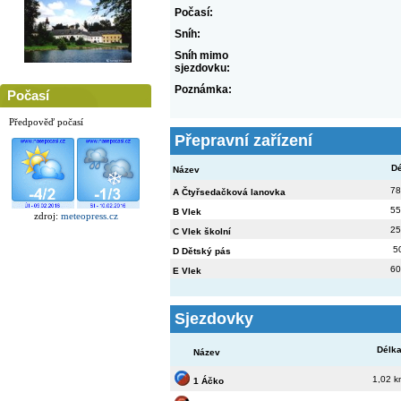
Počasí:
Sníh:
Sníh mimo
sjezdovku:
Poznámka:
Počasí
Předpověď počasí
Přepravní zařízení
Dé
Název
78
A Čtyřsedačková lanovka
55
B Vlek
zdroj:
meteopress.cz
25
C Vlek školní
5
D Dětský pás
60
E Vlek
Sjezdovky
Délk
Název
1,02 
1 Áčko