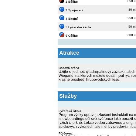
850 
2 Béčko
80 m
3 Spojovací
250 
4 Školní
50 m
5 Lyžařská škola
600 
6 Céčko
Atrakce
Bobová dráha
Užijte si jedinečný adrenalinový zážitek naši
Wiegand, na kterých můžete dosáhnout rychlost
krásné prostředí hrubovodských lesů.
Služby
Lyžařská škola
Program výuky upravují zkušení instruktoři na m
snowboardingu učí své svěřence také porazit st
lyžích či prkně. Lekce vedou zábavnou a originál
špičkových výkonech, ale měl by především bav
Půjčovna