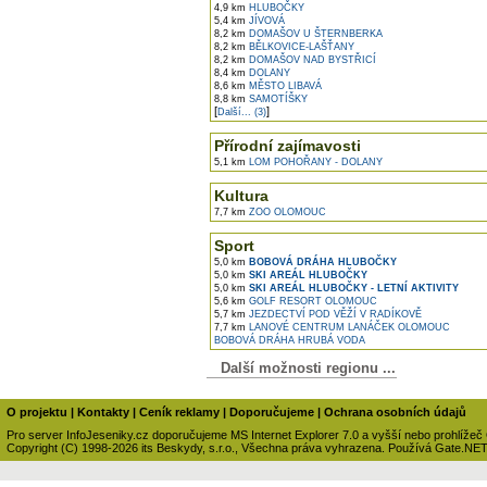
4,9 km
HLUBOČKY
5,4 km
JÍVOVÁ
8,2 km
DOMAŠOV U ŠTERNBERKA
8,2 km
BĚLKOVICE-LAŠŤANY
8,2 km
DOMAŠOV NAD BYSTŘICÍ
8,4 km
DOLANY
8,6 km
MĚSTO LIBAVÁ
8,8 km
SAMOTÍŠKY
[
]
Další... (3)
Přírodní zajímavosti
5,1 km
LOM POHOŘANY - DOLANY
Kultura
7,7 km
ZOO OLOMOUC
Sport
5,0 km
BOBOVÁ DRÁHA HLUBOČKY
5,0 km
SKI AREÁL HLUBOČKY
5,0 km
SKI AREÁL HLUBOČKY - LETNÍ AKTIVITY
5,6 km
GOLF RESORT OLOMOUC
5,7 km
JEZDECTVÍ POD VĚŽÍ V RADÍKOVĚ
7,7 km
LANOVÉ CENTRUM LANÁČEK OLOMOUC
BOBOVÁ DRÁHA HRUBÁ VODA
Další možnosti regionu ...
O projektu
|
Kontakty
|
Ceník reklamy
|
Doporučujeme
|
Ochrana osobních údajů
Pro server InfoJeseniky.cz doporučujeme MS Internet Explorer 7.0 a vyšší nebo prohlížeč
Copyright (C) 1998-2026 its Beskydy, s.r.o., Všechna práva vyhrazena. Používá Gate.NE