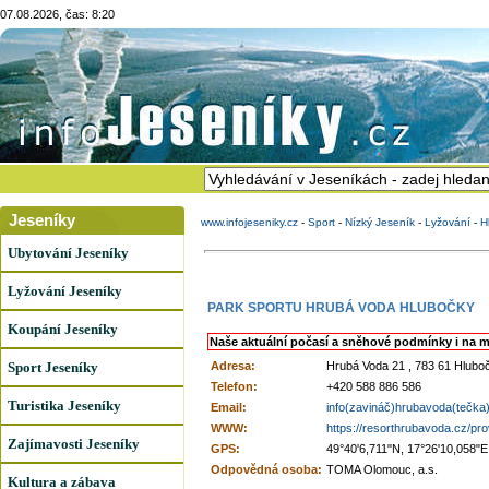
07.08.2026, čas: 8:20
Jeseníky
www.infojeseniky.cz
-
Sport
-
Nízký Jeseník
-
Lyžování
-
H
Ubytování Jeseníky
Lyžování Jeseníky
PARK SPORTU HRUBÁ VODA HLUBOČKY
Koupání Jeseníky
Naše aktuální počasí a sněhové podmínky i na m
Sport Jeseníky
Adresa:
Hrubá Voda 21 , 783 61 Hlubo
Telefon:
+420 588 886 586
Turistika Jeseníky
Email:
info(zavináč)hrubavoda(tečka
WWW:
https://resorthrubavoda.cz/pr
Zajímavosti Jeseníky
GPS:
49°40'6,711"N, 17°26'10,058"E
Odpovědná osoba:
TOMA Olomouc, a.s.
Kultura a zábava