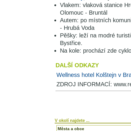
Vlakem: vlaková stanice Hr
Olomouc - Bruntál
Autem: po místních komuni
- Hrubá Voda
Pěšky: leží na modré turis
Bystřice.
Na kole: prochází zde cyklo
DALŠÍ ODKAZY
Wellness hotel Kolštejn v Br
ZDROJ INFORMACÍ: www.re
V okolí najdete ...
Města a obce