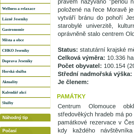
právem nazýváno "perlou n
Wellness a relaxace
položené na řece Moravě je 
vytváří bránu do pohoří J
Lázně Jeseníky
starobylé univerzitě, kult
Gastronomie
oprávněně stalo centrem Ol
Města a obce
Status:
statutární krajské m
CHKO Jeseníky
Celková výměra:
10.336 ha
Doprava Jeseníky
Počet obyvatel:
100.154 (2
Horská služba
Střední nadmořská výška:
Je členem:
Aktuality
Kalendář akcí
PAMÁTKY
Služby
Centrum Olomouce obk
středověkých hradeb má p
Náhodný tip
památkové rezervace v Česk
kdy každého návštěvník
Počasí