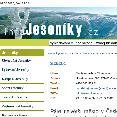
07.08.2026, čas: 19:02
Jeseníky
www.infojeseniky.cz
-
Střední Morava - Haná
-
Olomouc
-
Ubytování Jeseníky
OLOMOUC
Lyžování Jeseníky
Místo:
Magistrát města Olomouce
Koupání Jeseníky
Adresa:
Horní náměstí 583, 779 00 Olo
Telefon:
+420 585 513 111
Sport Jeseníky
Email:
podatelna(zavináč)mmol(tečka)
WWW:
http://www.olomouc.eu
Turistika Jeseníky
GPS:
49°35'38,240"N, 17°15'4,270"E
Zajímavosti Jeseníky
Páté největší město v Česk
Kultura a zábava