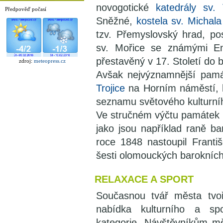
novogotické
katedrály sv.
Předpověď počasí
Sněžné,
kostela sv. Michala
tzv. Přemyslovský hrad, p
sv. Mořice se známými E
přestavěný v 17. Století do 
zdroj:
meteopress.cz
Avšak nejvýznamnější pam
Trojice
na Horním náměstí, k
seznamu světového kulturn
Ve stručném výčtu památek
jako jsou například raně ba
roce 1848 nastoupil Franti
šesti olomouckých barokníc
RELAXACE A SPORT
Současnou tvář města tvoř
nabídka kulturního a sp
kategorie. Návštěvníkům mě