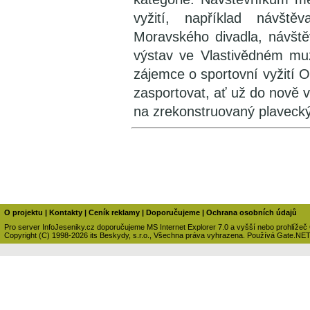
vyžití, například návště
Moravského divadla, návště
výstav ve Vlastivědném mu
zájemce o sportovní vyžití 
zasportovat, ať už do nově
na zrekonstruovaný plaveck
O projektu
|
Kontakty
|
Ceník reklamy
|
Doporučujeme
|
Ochrana osobních údajů
Pro server InfoJeseniky.cz doporučujeme MS Internet Explorer 7.0 a vyšší nebo prohlížeč
Copyright (C) 1998-2026 its Beskydy, s.r.o., Všechna práva vyhrazena. Používá Gate.NE