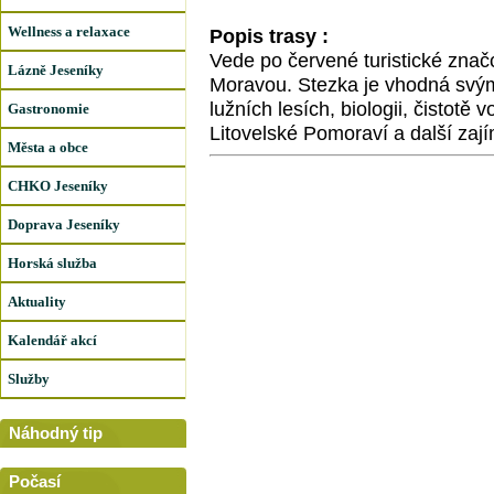
Wellness a relaxace
Popis trasy :
Vede po červené turistické znač
Lázně Jeseníky
Moravou. Stezka je vhodná svým 
lužních lesích, biologii, čistot
Gastronomie
Litovelské Pomoraví a další zají
Města a obce
CHKO Jeseníky
Doprava Jeseníky
Horská služba
Aktuality
Kalendář akcí
Služby
Náhodný tip
Počasí