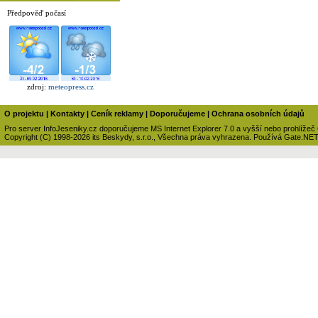
Předpověď počasí
zdroj:
meteopress.cz
O projektu
|
Kontakty
|
Ceník reklamy
|
Doporučujeme
|
Ochrana osobních údajů
Pro server InfoJeseniky.cz doporučujeme MS Internet Explorer 7.0 a vyšší nebo prohlížeč
Copyright (C) 1998-2026 its Beskydy, s.r.o., Všechna práva vyhrazena. Používá Gate.NE