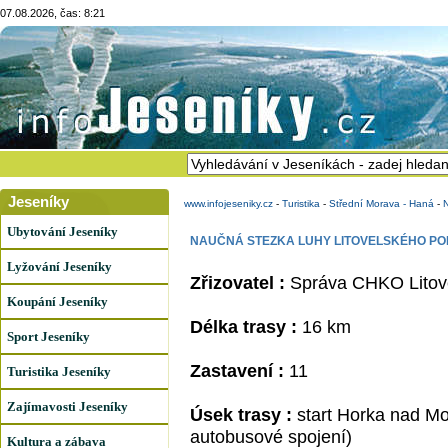
07.08.2026, čas: 8:21
Jeseníky
www.infojeseniky.cz
-
Turistika
-
Střední Morava - Haná
-
Ubytování Jeseníky
NAUČNÁ STEZKA LUHY LITOVELSKÉHO PO
Lyžování Jeseníky
Zřizovatel :
Správa CHKO Litov
Koupání Jeseníky
Délka trasy :
16 km
Sport Jeseníky
Zastavení :
11
Turistika Jeseníky
Zajímavosti Jeseníky
Úsek trasy :
start Horka nad Mor
autobusové spojení)
Kultura a zábava