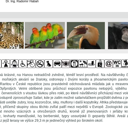
Dr. Ing. Radomír Habáň
 krásné, na Hanou netradičně zvlněné, téměř lesní prostředí. Na návštěvníky 
ě mořských akvárií se žraloky, ostrorepy i živými korály a jihoamerickým pav
Raritou v České republice jsou pravidelně odchovávaná mláďata jak u mravene
tyřprstých. Velmi oblíbené jsou průchozí expozice pavilonu netopýrů, výběh
ervenolících s visutou lávkou přes rokli, po které návštěvníci přicházejí mezi vol
stupně zprovozňuje Safari, kde je zatím možné safarivláčkem projíždět dvěma z pě
sti uvidíte zubry, losy, kozorožce, siky, muflony i další kopytníky. Afrika představuj
ké, přičemž skupiny obou těchto zvířat patří mezi největší v Evropě. Zoologické 
at mnoho vzácných a ohrožených druhů, kromě již jmenovaných i jeřáby kr
c, levharty mandžuské, lvy berberské, tygry ussurijské či gepardy štíhlé. Areál
z jejíž terasy ve výšce 29,3 m je jedinečný výhled po širokém okolí.