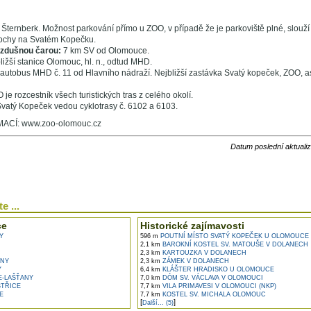
Šternberk. Možnost parkování přímo u ZOO, v případě že je parkoviště plné, slouží 
ochy na Svatém Kopečku.
vzdušnou čarou:
7 km SV od Olomouce.
ližší stanice Olomouc, hl. n., odtud MHD.
autobus MHD č. 11 od Hlavního nádraží. Nejbližší zastávka Svatý kopeček, ZOO, a
je rozcestník všech turistických tras z celého okolí.
vatý Kopeček vedou cyklotrasy č. 6102 a 6103.
ACÍ: www.zoo-olomouc.cz
Datum poslední aktuali
e ...
ce
Historické zajímavosti
Y
596 m
POUTNÍ MÍSTO SVATÝ KOPEČEK U OLOMOUCE
2,1 km
BAROKNÍ KOSTEL SV. MATOUŠE V DOLANECH
2,3 km
KARTOUZKA V DOLANECH
NY
2,3 km
ZÁMEK V DOLANECH
Y
6,4 km
KLÁŠTER HRADISKO U OLOMOUCE
E-LAŠŤANY
7,0 km
DÓM SV. VÁCLAVA V OLOMOUCI
STŘICE
7,7 km
VILA PRIMAVESI V OLOMOUCI (NKP)
E
7,7 km
KOSTEL SV. MICHALA OLOMOUC
[
]
Další... (5)