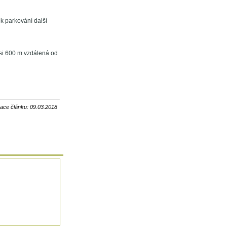
k parkování další
si 600 m vzdálená od
zace článku: 09.03.2018