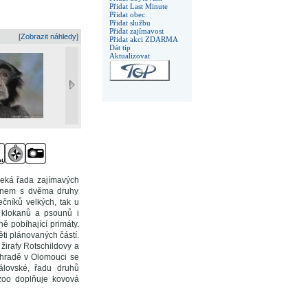
Přidat Last Minute
Přidat obec
Přidat službu
Přidat zajímavost
[Zobrazit náhledy]
Přidat akci ZDARMA
Dát tip
Aktualizovat
čeká řada zajímavých
ilonem s dvěma druhy
čníků velkých, tak u
u klokanů a psounů i
ně pobíhající primáty.
ti plánovaných částí.
e žirafy Rotschildovy a
zahradě v Olomouci se
álovské, řadu druhů
 zoo doplňuje kovová