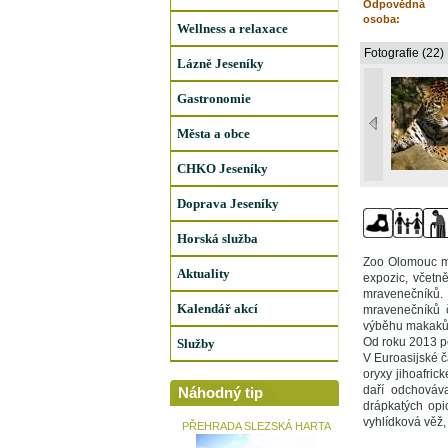
Odpovědná
osoba:
Wellness a relaxace
Fotografie (22)
Lázně Jeseníky
Gastronomie
Města a obce
CHKO Jeseníky
Doprava Jeseníky
Horská služba
Zoo Olomouc má
Aktuality
expozic, včetn
mravenečníků. 
Kalendář akcí
mravenečníků č
výběhu makaků č
Od roku 2013 po
Služby
V Euroasijské čá
oryxy jihoafric
daří odchováv
Náhodný tip
drápkatých opi
vyhlídková věž, 
PŘEHRADA SLEZSKÁ HARTA