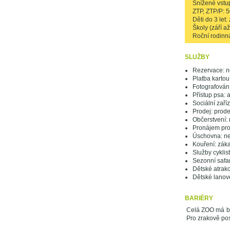
Snížené vstupn
ZTP, ZTP/P: 
Děti do 3 let
Školy (září a
Roční rodinn
SLUŽBY
Rezervace: n
Platba kartou
Fotografování
Přístup psa: 
Sociální zaří
Prodej: prod
Občerstvení:
Pronájem pro
Úschovna: n
Kouření: zák
Služby cyklis
Sezonní safar
Dětské atrak
Dětské lanov
BARIÉRY
Celá ZOO má bez
Pro zrakově pos