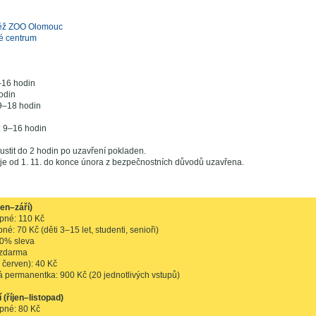
věž ZOO Olomouc
é centrum
–16 hodin
odin
9–18 hodin
n
: 9–16 hodin
ustit do 2 hodin po uzavření pokladen.
je od 1. 11. do konce února z bezpečnostních důvodů uzavřena.
en–září)
upné: 110 Kč
é: 70 Kč (děti 3–15 let, studenti, senioři)
50% sleva
: zdarma
ž červen): 40 Kč
á permanentka: 900 Kč (20 jednotlivých vstupů)
(říjen–listopad)
pné: 80 Kč