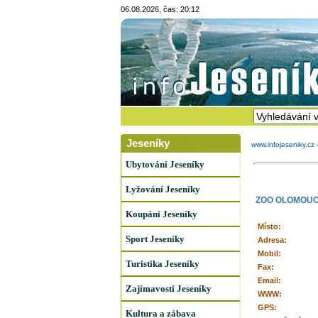
06.08.2026, čas: 20:12
Jeseníky
www.infojeseniky.cz
Ubytování Jeseníky
Lyžování Jeseníky
ZOO OLOMOU
Koupání Jeseníky
Místo:
Sport Jeseníky
Adresa:
Mobil:
Turistika Jeseníky
Fax:
Email:
Zajímavosti Jeseníky
WWW:
GPS:
Kultura a zábava