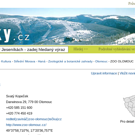
Prův
Hledej >>
Podrobné vyhledávání ve 
-
Kultura
-
Střední Morava - Haná
-
Zoologické a botanické zahrady
-
Olomouc
-
ZOO OLOMOUC
Upravit informace
|
Vložit nov
C
Svatý Kopeček
Darwinova 29, 779 00 Olomouc
+420 585 151 600
+420 774 450 419
reditel(zavináč)zoo-olomouc(tečka)cz
Pro detail
http://www.zoo-olomouc.cz/
49°37'58,710"N, 17°20'36,757"E