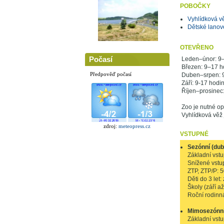
POBOČKY
Vyhlídková 
Dětské lanov
OTEVŘENO
Počasí
Leden–únor: 9
Březen: 9–17 h
Předpověď počasí
Duben–srpen: 
Září: 9-17 hodi
Říjen–prosinec
Zoo je nutné op
Vyhlídková věž 
zdroj:
meteopress.cz
VSTUPNÉ
Sezónní (dub
Základní vst
Snížené vstupn
ZTP, ZTP/P: 
Děti do 3 let
Školy (září a
Roční rodinn
Mimosezónní 
Základní vstu