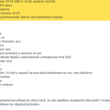
é: 50 Kč (děti 3–15 let, studenti, senioři)
50% sleva
: zdarma
ž červen): 40 Kč
á permanentka: 900 Kč (20 jednotlivých vstupů)
e
: ne
, filmování: ano
ano
zení: ano
ejna suvenýrů u východu ze zoo
 několik stánků s občerstvením a Restaurace Pod Věží
stor: ano
e
az
tům: 10 míst u stojanů na kola před pokladnami do zoo, není střeženo!
ivláček
ce
é centrum
bariérový přístup do všech částí. Je zde zajištěna dostatečná šířka dveří i chode
tižené lze objednat průvodce.