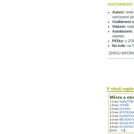
DOSTUPNOST
Autem:
směr 
vyhrazené pl
Vzdálenost 
Vlakem:
nejb
Autobusem:
objektu.
Pěšky:
u ZOO 
Na kole:
na S
ZDROJ INFORM
V okolí najdet
Města a ob
1,2 km
SAMOTÍŠK
1,9 km
TOVÉŘ
2,4 km
DOLANY
4,3 km
BYSTROVA
4,3 km
HLUBOČK
4,4 km
BĚLKOVIC
4,6 km
VELKÁ BY
4,6 km
HLUŠOVIC
[
]
Další... (7)