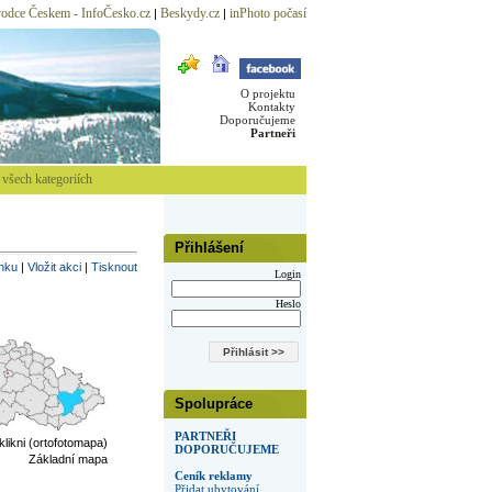
odce Českem - InfoČesko.cz
Beskydy.cz
inPhoto počasí
|
|
O projektu
Kontakty
Doporučujeme
Partneři
všech kategoriích
Přihlášení
inku
|
Vložit akci
|
Tisknout
Login
Heslo
Spolupráce
PARTNEŘI
 klikni (ortofotomapa)
DOPORUČUJEME
Základní mapa
Ceník reklamy
Přidat ubytování