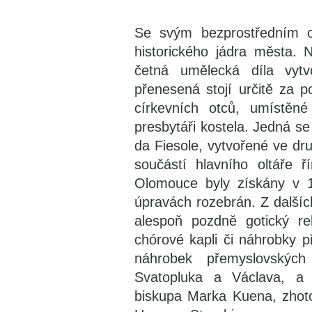
Se svým bezprostředním ok
historického jádra města. N
četná umělecká díla vytv
přenesená stojí určitě za p
církevních otců, umístěn
presbytáři kostela. Jedná s
da Fiesole, vytvořené ve dr
součástí hlavního oltáře 
Olomouce byly získány v 18.
úpravách rozebrán. Z další
alespoň pozdně gotický re
chórové kapli či náhrobky p
náhrobek přemyslovských 
Svatopluka a Václava, a
biskupa Marka Kuena, zhot