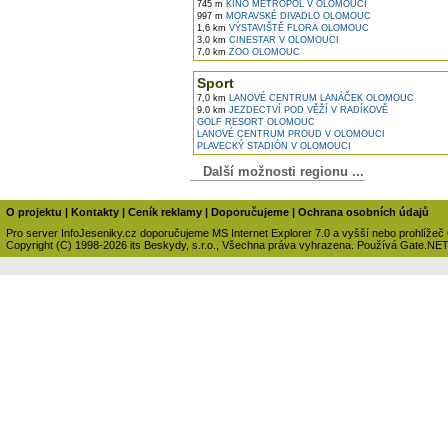
745 m
KINO METROPOL V OLOMOUCI
997 m
MORAVSKÉ DIVADLO OLOMOUC
1,6 km
VÝSTAVIŠTĚ FLORA OLOMOUC
3,0 km
CINESTAR V OLOMOUCI
7,0 km
ZOO OLOMOUC
Sport
7,0 km
LANOVÉ CENTRUM LANÁČEK OLOMOUC
9,0 km
JEZDECTVÍ POD VĚŽÍ V RADÍKOVĚ
GOLF RESORT OLOMOUC
LANOVÉ CENTRUM PROUD V OLOMOUCI
PLAVECKÝ STADIÓN V OLOMOUCI
Další možnosti regionu ...
O projektu
|
Kontakty
|
Ceník reklamy
|
Doporučujeme
|
Ochrana osobních údajů
Pro server InfoJeseniky.cz doporučujeme MS Internet Explorer 7.0 a vyšší nebo prohlížeč
Copyright (C) 1998-2026 its Beskydy, s.r.o., Všechna práva vyhrazena. Používá Gate.NE