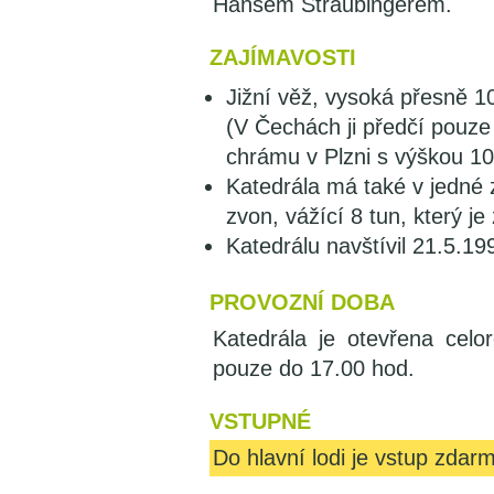
Hansem Straubingerem.
ZAJÍMAVOSTI
Jižní věž, vysoká přesně 10
(V Čechách ji předčí pouz
chrámu v Plzni s výškou 1
Katedrála má také v jedné 
zvon, vážící 8 tun, který je
Katedrálu navštívil 21.5.19
PROVOZNÍ DOBA
Katedrála je otevřena cel
pouze do 17.00 hod.
VSTUPNÉ
Do hlavní lodi je vstup zdar