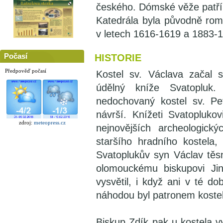
českého. Dómské věže patří
Katedrála byla původně rom
v letech 1616-1619 a 1883-
Počasí
HISTORIE
Předpověď počasí
Kostel sv. Václava začal
údělný kníže Svatopluk
nedochovaný kostel sv. Pe
návrší. Knížeti Svatopluk
zdroj:
meteopress.cz
nejnovějších archeologick
staršího hradního kostela,
Svatoplukův syn Václav těs
olomouckému biskupovi Jind
vysvětil, i když ani v té d
náhodou byl patronem kostel
Biskup Zdík pak u kostela vy