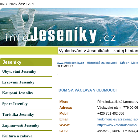
06.08.2026, čas: 12:39
Jeseníky
www.infojeseniky.cz
-
Historické zajímavosti
-
Střední Mor
OLOMOUCI
Ubytování Jeseníky
Lyžování Jeseníky
DÓM SV. VÁCLAVA V OLOMOUCI
Koupání Jeseníky
Místo:
Římskokatolická farnost s
Sport Jeseníky
Adresa:
Václavské nám., 779 00 O
Mobil:
+420 731 402 036
Turistika Jeseníky
Email:
faolomouc-sva(zavináč)ad
Zajímavosti Jeseníky
WWW:
http://www.katedralaolomou
GPS:
49°35'52,140"N, 17°15'44,
Kultura a zábava