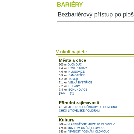
BARIÉRY
Bezbariérový přístup po ploš
V okolí najdete ...
Města a obce
906 m
OLOMOUC
4,4 km
BYSTROVANY
4,6 km
HLUŠOVICE
5,9 km
SAMOTÍŠKY
6,2 km
TOVÉŘ
7,1 km
VELKÁ BYSTŘICE
7,2 km
DOLANY
7,4 km
BOHUŇOVICE
[
]
Další... (4)
Přírodní zajímavosti
4,1 km
JEZERO PODĚBRADY U OLOMOUCE
CHKO LITOVELSKÉ POMORAVÍ
Kultura
409 m
VLASTIVĚDNÉ MUZEUM OLOMOUC
476 m
MUZEUM UMĚNÍ OLOMOUC
636 m
PEVNOST POZNÁNÍ OLOMOUC