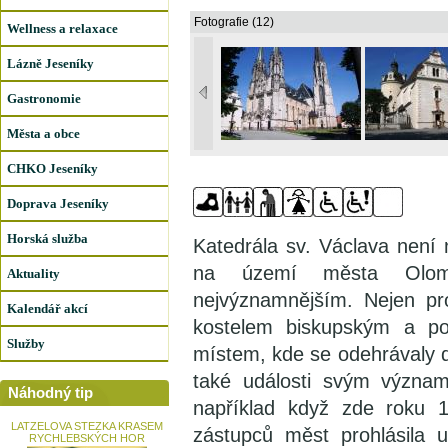
Fotografie (12)
Wellness a relaxace
Lázně Jeseníky
Gastronomie
Města a obce
CHKO Jeseníky
Doprava Jeseníky
Horská služba
Katedrála sv. Václava není 
na území města Olom
Aktuality
nejvýznamnějším. Nejen pr
Kalendář akcí
kostelem biskupským a poz
Služby
místem, kde se odehrávaly dě
také události svým význam
Náhodný tip
například když zde roku 
LATZELOVA STEZKA KRASEM
zástupců měst prohlásila 
RYCHLEBSKÝCH HOR