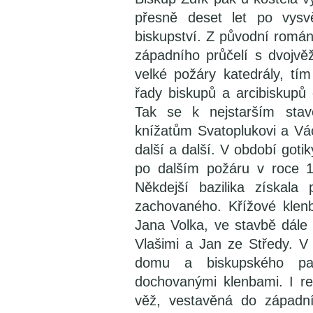
přesně deset let po vysv
biskupství. Z původní román
západního průčelí s dvojv
velké požáry katedrály, t
řady biskupů a arcibiskupů
Tak se k nejstarším stav
knížatům Svatoplukovi a Vác
další a další. V období goti
po dalším požáru v roce 
Někdejší bazilika získala
zachovaného. Křížové klenby
Jana Volka, ve stavbě dále 
Vlašimi a Jan ze Středy. V 
domu a biskupského pal
dochovanými klenbami. I r
věž, vestavěná do západní