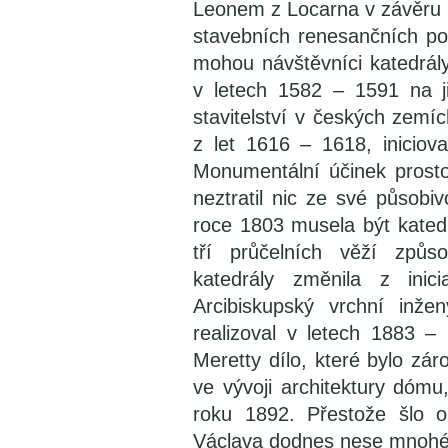
Leonem z Locarna v závěru 1
stavebních renesančních po
mohou návštěvníci katedrály
v letech 1582 – 1591 na j
stavitelství v českých zemí
z let 1616 – 1618, iniciov
Monumentální účinek prost
neztratil nic ze své působi
roce 1803 musela být kated
tří průčelních věží zp
katedrály změnila z inici
Arcibiskupský vrchní inže
realizoval v letech 1883 – 
Meretty dílo, které bylo z
ve vývoji architektury dómu
roku 1892. Přestože šlo o
Václava dodnes nese mnohé s