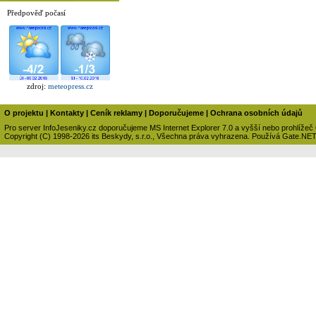
Předpověď počasí
zdroj:
meteopress.cz
O projektu
|
Kontakty
|
Ceník reklamy
|
Doporučujeme
|
Ochrana osobních údajů
Pro server InfoJeseniky.cz doporučujeme MS Internet Explorer 7.0 a vyšší nebo prohlížeč
Copyright (C) 1998-2026 its Beskydy, s.r.o., Všechna práva vyhrazena. Používá Gate.NE