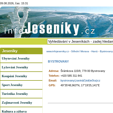
09.08.2026, čas: 15:31
Jeseníky
www.infojeseniky.cz
-
Střední Morava - Haná
-
Bystrovany
Ubytování Jeseníky
BYSTROVANY
Lyžování Jeseníky
Adresa:
Šrámkova 115/9, 779 00 Bystrovany
Koupání Jeseníky
Telefon:
+420 585 311 841
Email:
bystrovany(zavináč)iol(tečka)cz
Sport Jeseníky
GPS:
49°35'48,963"N, 17°19'25,141"E
Turistika Jeseníky
Zajímavosti Jeseníky
Kultura a zábava