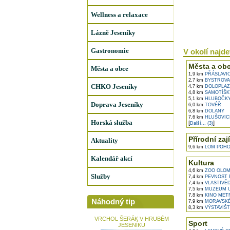
Wellness a relaxace
Lázně Jeseníky
Gastronomie
V okolí najdet
Města a ob
Města a obce
1,9 km
PŘÁSLAVI
2,7 km
BYSTROVA
CHKO Jeseníky
4,7 km
DOLOPLAZ
4,8 km
SAMOTÍŠK
5,1 km
HLUBOČK
Doprava Jeseníky
6,0 km
TOVÉŘ
6,8 km
DOLANY
7,6 km
HLUŠOVIC
Horská služba
[
]
Další... (3)
Přírodní zaj
Aktuality
9,6 km
LOM POHO
Kalendář akcí
Kultura
4,6 km
ZOO OLO
Služby
7,4 km
PEVNOST 
7,4 km
VLASTIVĚ
7,5 km
MUZEUM U
7,8 km
KINO MET
Náhodný tip
7,9 km
MORAVSKÉ
8,3 km
VÝSTAVIŠ
VRCHOL ŠERÁK V HRUBÉM
Sport
JESENÍKU