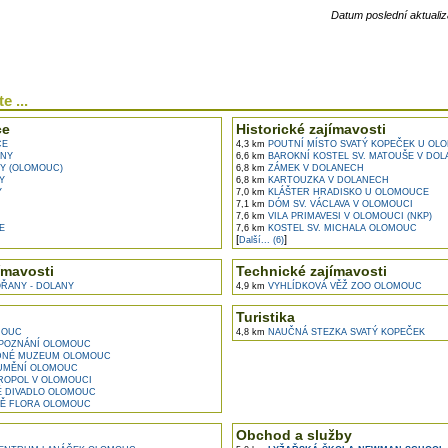
Datum poslední aktualiz
e ...
ce
Historické zajímavosti
CE
4,3 km
POUTNÍ MÍSTO SVATÝ KOPEČEK U OL
NY
6,6 km
BAROKNÍ KOSTEL SV. MATOUŠE V DO
Y (OLOMOUC)
6,8 km
ZÁMEK V DOLANECH
Y
6,8 km
KARTOUZKA V DOLANECH
Y
7,0 km
KLÁŠTER HRADISKO U OLOMOUCE
7,1 km
DÓM SV. VÁCLAVA V OLOMOUCI
7,6 km
VILA PRIMAVESI V OLOMOUCI (NKP)
E
7,6 km
KOSTEL SV. MICHALA OLOMOUC
[
]
Další... (6)
ímavosti
Technické zajímavosti
ŘANY - DOLANY
4,9 km
VYHLÍDKOVÁ VĚŽ ZOO OLOMOUC
Turistika
MOUC
4,8 km
NAUČNÁ STEZKA SVATÝ KOPEČEK
POZNÁNÍ OLOMOUC
DNÉ MUZEUM OLOMOUC
MĚNÍ OLOMOUC
ROPOL V OLOMOUCI
 DIVADLO OLOMOUC
TĚ FLORA OLOMOUC
Obchod a služby