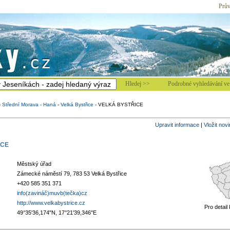
Prův
Hledej >>
Podrobné vyhledávání ve 
-
Střední Morava - Haná
-
Velká Bystřice
-
VELKÁ BYSTŘICE
Upravit informace
|
Vložit nov
ICE
Městský úřad
Zámecké náměstí 79, 783 53 Velká Bystřice
+420 585 351 371
info(zavináč)muvb(tečka)cz
http://www.velkabystrice.cz
Pro detail
49°35'36,174"N, 17°21'39,346"E