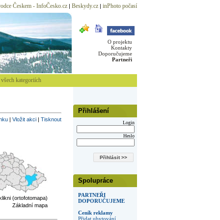
odce Českem - InfoČesko.cz
Beskydy.cz
inPhoto počasí
|
|
O projektu
Kontakty
Doporučujeme
Partneři
všech kategoriích
Přihlášení
inku
|
Vložit akci
|
Tisknout
Login
Heslo
Spolupráce
PARTNEŘI
 klikni (ortofotomapa)
DOPORUČUJEME
Základní mapa
Ceník reklamy
Přidat ubytování