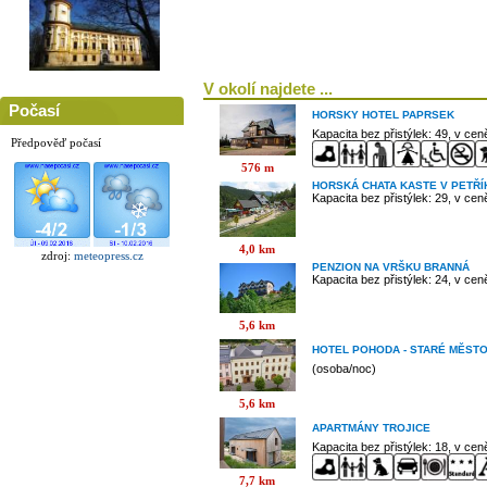
V okolí najdete ...
Počasí
HORSKY HOTEL PAPRSEK
Kapacita bez přistýlek: 49, v ce
Předpověď počasí
576 m
HORSKÁ CHATA KASTE V PETŘ
Kapacita bez přistýlek: 29, v ce
4,0 km
zdroj:
meteopress.cz
PENZION NA VRŠKU BRANNÁ
Kapacita bez přistýlek: 24, v ce
5,6 km
HOTEL POHODA - STARÉ MĚST
(osoba/noc)
5,6 km
APARTMÁNY TROJICE
Kapacita bez přistýlek: 18, v ce
7,7 km