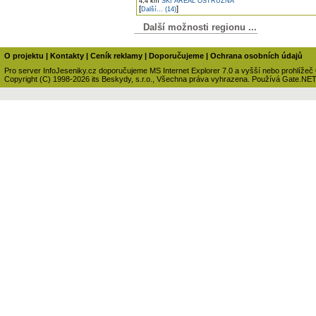
4,4 km
SKI AREÁL OSTRUŽNÁ
[
]
Další... (14)
Další možnosti regionu ...
O projektu
|
Kontakty
|
Ceník reklamy
|
Doporučujeme
|
Ochrana osobních údajů
Pro server InfoJeseniky.cz doporučujeme MS Internet Explorer 7.0 a vyšší nebo prohlížeč
Copyright (C) 1998-2026 its Beskydy, s.r.o., Všechna práva vyhrazena. Používá Gate.NE