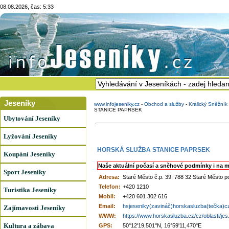
08.08.2026, čas: 5:33
Jeseníky
www.infojeseniky.cz
-
Obchod a služby
-
Králický Sněžní
STANICE PAPRSEK
Ubytování Jeseníky
Lyžování Jeseníky
HORSKÁ SLUŽBA STANICE PAPRSEK
Koupání Jeseníky
Naše aktuální počasí a sněhové podmínky i na m
Sport Jeseníky
Adresa:
Staré Město č.p. 39, 788 32 Staré Město 
Telefon:
+420 1210
Turistika Jeseníky
Mobil:
+420 601 302 616
Email:
hsjeseniky(zavináč)horskasluzba(tečka)c
Zajímavosti Jeseníky
WWW:
https://www.horskasluzba.cz/cz/oblasti/jes.
Kultura a zábava
GPS:
50°12'19,501"N, 16°59'11,470"E