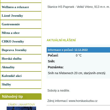
Wellness a relaxace
Stanice HS Paprsek - Velké Vrbno, 913 m n. m.
Lázně Jeseníky
Gastronomie
Města a obce
AKTUÁLNÍ HLÁŠENÍ
CHKO Jeseníky
Doprava Jeseníky
Informace o počasí:
12.12.2022
Počasí:
0 °C
Horská služba
Sníh:
Aktuality
Poznámka:
Sníh na hřebenech 20 cm, starýsníh-zmrzlý.
Kalendář akcí
Služby
Soboty a neděle.
Náhodný tip
Zdroj informací: www.horskasluzba.cz
ZÁMEK LINHARTOVY