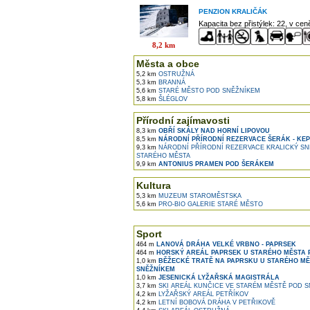
PENZION KRALIČÁK
Kapacita bez přistýlek: 22, v ce
8,2 km
Města a obce
5,2 km
OSTRUŽNÁ
5,3 km
BRANNÁ
5,6 km
STARÉ MĚSTO POD SNĚŽNÍKEM
5,8 km
ŠLÉGLOV
Přírodní zajímavosti
8,3 km
OBŘÍ SKÁLY NAD HORNÍ LIPOVOU
8,5 km
NÁRODNÍ PŘÍRODNÍ REZERVACE ŠERÁK - KE
9,3 km
NÁRODNÍ PŘÍRODNÍ REZERVACE KRALICKÝ SN
STARÉHO MĚSTA
9,9 km
ANTONIUS PRAMEN POD ŠERÁKEM
Kultura
5,3 km
MUZEUM STAROMĚSTSKA
5,6 km
PRO-BIO GALERIE STARÉ MĚSTO
Sport
464 m
LANOVÁ DRÁHA VELKÉ VRBNO - PAPRSEK
464 m
HORSKÝ AREÁL PAPRSEK U STARÉHO MĚSTA 
1,0 km
BĚŽECKÉ TRATĚ NA PAPRSKU U STARÉHO MĚ
SNĚŽNÍKEM
1,0 km
JESENICKÁ LYŽAŘSKÁ MAGISTRÁLA
3,7 km
SKI AREÁL KUNČICE VE STARÉM MĚSTĚ POD 
4,2 km
LYŽAŘSKÝ AREÁL PETŘÍKOV
4,2 km
LETNÍ BOBOVÁ DRÁHA V PETŘIKOVĚ