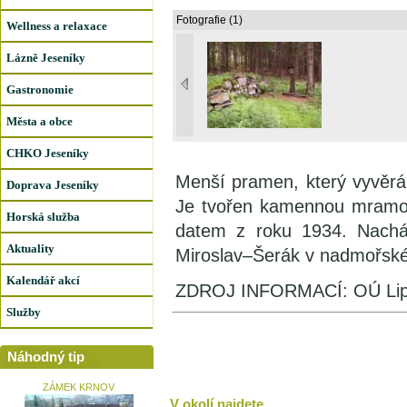
Fotografie (1)
Wellness a relaxace
Lázně Jeseníky
Gastronomie
Města a obce
CHKO Jeseníky
Menší pramen, který vyvěr
Doprava Jeseníky
Je tvořen kamennou mramor
Horská služba
datem z roku 1934. Nacház
Aktuality
Miroslav–Šerák v nadmořsk
Kalendář akcí
ZDROJ INFORMACÍ: OÚ Lip
Služby
Náhodný tip
ZÁMEK KRNOV
V okolí najdete ...