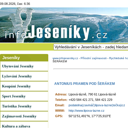
09.08.2026, čas: 6:36
Jeseníky
www.infojeseniky.cz
-
Přírodní zajímavosti
-
Rychlebské ho
ŠERÁKEM
Ubytování Jeseníky
Lyžování Jeseníky
ANTONIUS PRAMEN POD ŠERÁKEM
Koupání Jeseníky
Adresa:
Lipová-lázně, 790 61 Lipová-lázně
Sport Jeseníky
Telefon:
+420 584 421 271, 584 421 229
Email:
podatelna(zavináč)lipova-lazne(tečka)cz
Turistika Jeseníky
WWW:
http://www.lipova-lazne.cz
Zajímavosti Jeseníky
GPS:
50°11'51,491"N, 17°7'25,910"E
Kultura a zábava