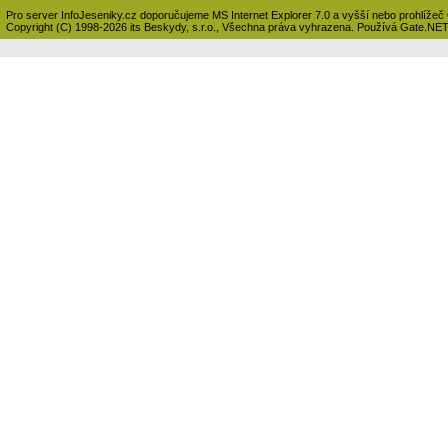
Pro server InfoJeseniky.cz doporučujeme MS Internet Explorer 7.0 a vyšší nebo prohlížeč
Copyright (C) 1998-2026 its Beskydy, s.r.o., Všechna práva vyhrazena. Používá Gate.NE