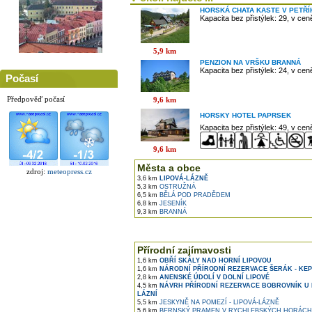
HORSKÁ CHATA KASTE V PETŘ
Kapacita bez přistýlek: 29, v ce
5,9 km
PENZION NA VRŠKU BRANNÁ
Kapacita bez přistýlek: 24, v ce
Počasí
Předpověď počasí
9,6 km
HORSKY HOTEL PAPRSEK
Kapacita bez přistýlek: 49, v ce
9,6 km
Města a obce
zdroj:
meteopress.cz
3,6 km
LIPOVÁ-LÁZNĚ
5,3 km
OSTRUŽNÁ
6,5 km
BĚLÁ POD PRADĚDEM
6,8 km
JESENÍK
9,3 km
BRANNÁ
Přírodní zajímavosti
1,6 km
OBŘÍ SKÁLY NAD HORNÍ LIPOVOU
1,6 km
NÁRODNÍ PŘÍRODNÍ REZERVACE ŠERÁK - KE
2,8 km
ANENSKÉ ÚDOLÍ V DOLNÍ LIPOVÉ
4,5 km
NÁVRH PŘÍRODNÍ REZERVACE BOBROVNÍK U 
LÁZNÍ
5,5 km
JESKYNĚ NA POMEZÍ - LIPOVÁ-LÁZNĚ
5,6 km
BERNSKÝ PRAMEN V RYCHLEBSKÝCH HORÁCH