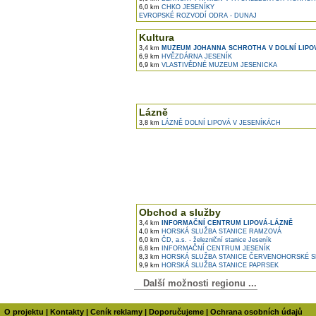
6,0 km
CHKO JESENÍKY
EVROPSKÉ ROZVODÍ ODRA - DUNAJ
Kultura
3,4 km
MUZEUM JOHANNA SCHROTHA V DOLNÍ LIPO
6,9 km
HVĚZDÁRNA JESENÍK
6,9 km
VLASTIVĚDNÉ MUZEUM JESENICKA
Lázně
3,8 km
LÁZNĚ DOLNÍ LIPOVÁ V JESENÍKÁCH
Obchod a služby
3,4 km
INFORMAČNÍ CENTRUM LIPOVÁ-LÁZNĚ
4,0 km
HORSKÁ SLUŽBA STANICE RAMZOVÁ
6,0 km
ČD, a.s. - železniční stanice Jeseník
6,8 km
INFORMAČNÍ CENTRUM JESENÍK
8,3 km
HORSKÁ SLUŽBA STANICE ČERVENOHORSKÉ S
9,9 km
HORSKÁ SLUŽBA STANICE PAPRSEK
Další možnosti regionu ...
O projektu
|
Kontakty
|
Ceník reklamy
|
Doporučujeme
|
Ochrana osobních údajů