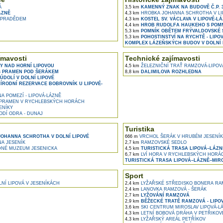
Á
3,5 km
KAMENNÝ ZNAK NA BUDOVĚ Č.P. 3
ÁZNĚ
4,3 km
HROBKA JOHANNA SCHROTHA V LI
 PRADĚDEM
4,3 km
KOSTEL SV. VÁCLAVA V LIPOVÉ-L
4,4 km
HROB RUDOLFA HAUKEHO S POMN
5,3 km
POMNÍK OBĚTEM FRÝVALDOVSKÉ S
5,3 km
POHOSTINSTVÍ NA RYCHTĚ - LIPO
KOMPLEX LÁZEŇSKÝCH BUDOV V DOLNÍ 
ímavosti
Technické zajímavosti
Y NAD HORNÍ LIPOVOU
4,5 km
ŽELEZNIČNÍ TRAŤ RAMZOVÁ-LIPOV
 PRAMEN POD ŠERÁKEM
8,8 km
DALIMILOVA ROZHLEDNA
ÚDOLÍ V DOLNÍ LIPOVÉ
ÍRODNÍ REZERVACE BOBROVNÍK U LIPOVÉ-
A POMEZÍ - LIPOVÁ-LÁZNĚ
PRAMEN V RYCHLEBSKÝCH HORÁCH
ENÍKY
DÍ ODRA - DUNAJ
Turistika
OHANNA SCHROTHA V DOLNÍ LIPOVÉ
666 m
VRCHOL ŠERÁK V HRUBÉM JESENÍ
A JESENÍK
2,7 km
RAMZOVSKÉ SEDLO
DNÉ MUZEUM JESENICKA
4,5 km
TURISTICKÁ TRASA LIPOVÁ–LÁZN
6,7 km
LVÍ HORA V RYCHLEBSKÝCH HORÁ
TURISTICKÁ TRASA LIPOVÁ–LÁZNĚ–MIR
Sport
NÍ LIPOVÁ V JESENÍKÁCH
2,4 km
LYŽAŘSKÉ STŘEDISKO BONERA RA
2,4 km
LANOVKA RAMZOVÁ - ŠERÁK
2,7 km
LYŽOVÁNÍ RAMZOVÁ
2,9 km
BĚŽECKÉ TRATĚ RAMZOVÁ - LIPO
3,6 km
SKI CENTRUM MIROSLAV LIPOVÁ-L
4,3 km
LETNÍ BOBOVÁ DRÁHA V PETŘIKOV
4,3 km
LYŽAŘSKÝ AREÁL PETŘÍKOV