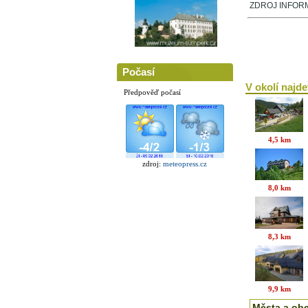
ZDROJ INFORMA
Počasí
V okolí najdet
Předpověď počasí
4,5 km
zdroj:
meteopress.cz
8,0 km
8,3 km
9,9 km
Města a ob