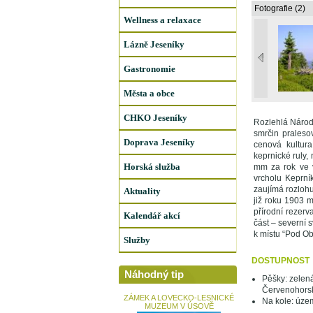
Fotografie (2)
Wellness a relaxace
Lázně Jeseníky
Gastronomie
Města a obce
CHKO Jeseníky
Rozlehlá Národ
smrčin praleso
Doprava Jeseníky
cenová kultura
keprnické ruly,
Horská služba
mm za rok ve v
vrcholu Keprní
zaujímá rozloh
Aktuality
již roku 1903 m
přírodní rezerv
Kalendář akcí
část – severní 
k místu “Pod Ob
Služby
DOSTUPNOST
Náhodný tip
Pěšky: zelen
Červenohors
ZÁMEK A LOVECKO-LESNICKÉ
Na kole: úze
MUZEUM V ÚSOVĚ