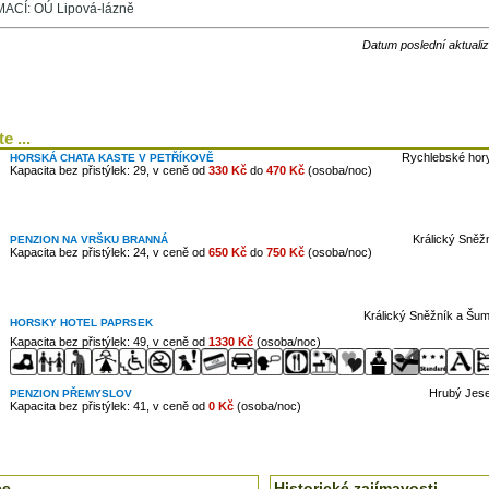
CÍ: OÚ Lipová-lázně
Datum poslední aktuali
e ...
Rychlebské hory
HORSKÁ CHATA KASTE V PETŘÍKOVĚ
Kapacita bez přistýlek: 29, v ceně od
330 Kč
do
470 Kč
(osoba/noc)
Králický Sněž
PENZION NA VRŠKU BRANNÁ
Kapacita bez přistýlek: 24, v ceně od
650 Kč
do
750 Kč
(osoba/noc)
Králický Sněžník a Šum
HORSKY HOTEL PAPRSEK
Kapacita bez přistýlek: 49, v ceně od
1330 Kč
(osoba/noc)
Hrubý Jese
PENZION PŘEMYSLOV
Kapacita bez přistýlek: 41, v ceně od
0 Kč
(osoba/noc)
ce
Historické zajímavosti