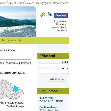
odce Českem - InfoČesko.cz
Beskydy.cz
inPhoto počasí
|
|
O projektu
Kontakty
Doporučujeme
Partneři
všech kategoriích
NÍ PŘÍRODNÍ
Přihlášení
Login
inku
|
Vložit akci
|
Tisknout
Heslo
Spolupráce
PARTNEŘI
DOPORUČUJEME
 klikni (ortofotomapa)
Základní mapa
Ceník reklamy
Přidat ubytování