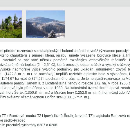
ní přírodní rezervace se subalpínskými holemi chránící rovněž významné porosty 
vitého charakteru s příměsí klenu, jeřábu, uměle vysazené borovice kleče a li
. Nachází se zde také několik poměrně rozsáhlých vrchovištních rašelinišť.
 nízká průměrná teplota (2 – 2,5° C), která omezuje odpar srážek a vysoký srážko
ysoké nadmořské výšce vytvořilo podmínky pro ukládání odumřelých zbytků ba
ku (1422,8 m n. m.) se nacházejí nepříliš rozlehlé alpinské hole s význačnou
u 1174,67 ha včetně 374,57 ha ochranného pásma. Je to nejstarší rezervace na Mo
ajitelem panství Janem II. z Lichtenštejna, tehdy o rozloze 172 ha. V roce 1955 
ací a nově byla přehlášena v roce 1989. Na katastrální území Horní Lipová zasahu
svah hory Šerák (1350,8 m n. m.) a Mračné hory (1252,8 m n. m.), horní část údolí
řími skálami” včetně vrcholu Obřích skal (1081,5 m n. m.).
á TZ z Ramzové; modrá TZ Lipová-lázně-Šerák; červená TZ magistrála Ramzová-r
ké sedlo-Praděd
mím prochází cyklotrasy 6207 a 6208