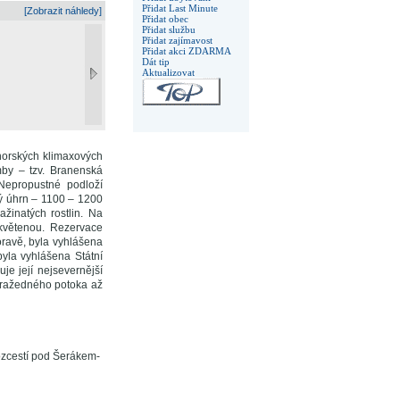
Přidat Last Minute
[Zobrazit náhledy]
Přidat obec
Přidat službu
Přidat zajímavost
Přidat akci ZDARMA
Dát tip
Aktualizovat
horských klimaxových
mby – tzv. Branenská
 Nepropustné podloží
vý úhrn – 1100 – 1200
žinatých rostlin. Na
 květenou. Rezervace
ravě, byla vyhlášena
byla vyhlášena Státní
je její nejsevernější
 Vražedného potoka až
ozcestí pod Šerákem-