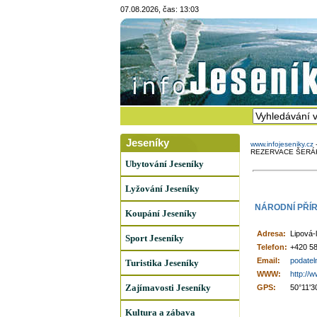
07.08.2026, čas: 13:03
Jeseníky
www.infojeseniky.cz
REZERVACE ŠERÁK
Ubytování Jeseníky
Lyžování Jeseníky
NÁRODNÍ PŘÍR
Koupání Jeseníky
Adresa:
Lipová-
Sport Jeseníky
Telefon:
+420 58
Email:
podatel
Turistika Jeseníky
WWW:
http://
Zajímavosti Jeseníky
GPS:
50°11'3
Kultura a zábava