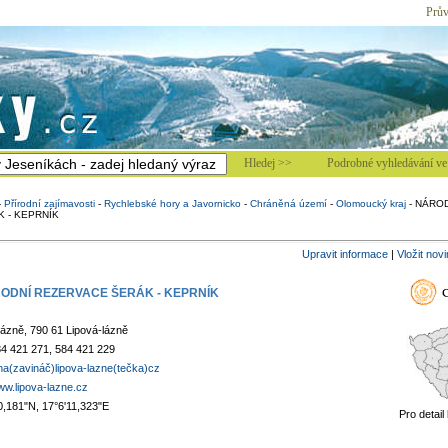
Prův
Hledej >>
Podrobné vyhledávání ve 
-
Přírodní zajímavosti
-
Rychlebské hory a Javornicko
-
Chráněná území
-
Olomoucký kraj
-
NÁROD
 - KEPRNÍK
Upravit informace
|
Vložit nov
ODNÍ REZERVACE ŠERÁK - KEPRNÍK
lázně, 790 61 Lipová-lázně
4 421 271, 584 421 229
na(zavináč)lipova-lazne(tečka)cz
www.lipova-lazne.cz
0,181"N, 17°6'11,323"E
Pro detail