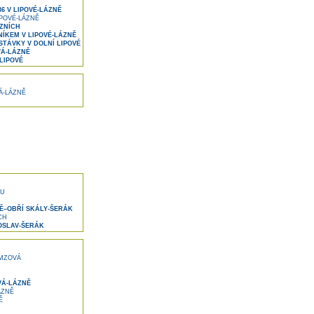
6 V LIPOVÉ-LÁZNĚ
POVÉ-LÁZNĚ
ÁZNÍCH
ÍKEM V LIPOVÉ-LÁZNĚ
TÁVKY V DOLNÍ LIPOVÉ
VÁ-LÁZNĚ
LIPOVÉ
Á-LÁZNĚ
KU
Ě–OBŘÍ SKÁLY-ŠERÁK
CH
OSLAV-ŠERÁK
MZOVÁ
VÁ-LÁZNĚ
ÁZNĚ
Ě