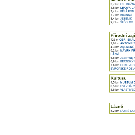
3,7 km
OSTRUŽN
4,8 km
LIPOVÁ-L
7,4 km
BĚLÁ POD
7,7 km
BRANNÁ
8,4 km
JESENÍK
9,7 km
ŠLÉGLOV
Přírodní zaj
726 m
OBŘÍ SKÁL
1,6 km
ANTONIUS
4,3 km
ANENSKÉ 
6,2 km
NÁVRH PŘ
LÁZNÍ
6,5 km
JESKYNĚ N
6,9 km
BERNSKÝ 
7,6 km
CHKO JES
EVROPSKÉ ROZVO
Kultura
4,5 km
MUZEUM J
8,5 km
HVĚZDÁRN
8,6 km
VLASTIVĚ
Lázně
5,2 km
LÁZNĚ DOL