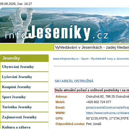
09.08.2026, čas: 16:27
Jeseníky
www.infojeseniky.cz
-
Sport
-
Rychlebské hory a Javornic
Ubytování Jeseníky
Lyžování Jeseníky
SKI AREÁL OSTRUŽNÁ
Koupání Jeseníky
Naše aktuální počasí a sněhové podmínky i na m
Sport Jeseníky
Adresa:
Ostružná 82, 788 25 Ostružná
Mobil:
+420 602 724 077
Turistika Jeseníky
Email:
jonas(zavináč)ostruzna(tečka
WWW:
https://www.ostruzna.cz/skiar
Zajímavosti Jeseníky
GPS:
50°11'20,470"N, 17°2'34,370"E
Odpovědná osoba:
Petr Jonáš
Kultura a zábava