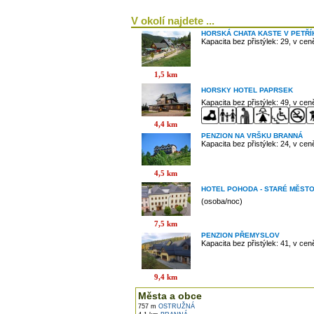
V okolí najdete ...
HORSKÁ CHATA KASTE V PETŘ
Kapacita bez přistýlek: 29, v ce
1,5 km
HORSKY HOTEL PAPRSEK
Kapacita bez přistýlek: 49, v ce
4,4 km
PENZION NA VRŠKU BRANNÁ
Kapacita bez přistýlek: 24, v ce
4,5 km
HOTEL POHODA - STARÉ MĚST
(osoba/noc)
7,5 km
PENZION PŘEMYSLOV
Kapacita bez přistýlek: 41, v ce
9,4 km
Města a obce
757 m
OSTRUŽNÁ