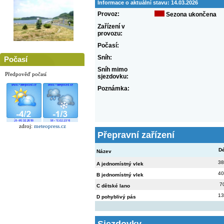
Informace o aktuální stavu:
14.03.2026
Provoz:
Sezona ukončena
Zařízení v
provozu:
Počasí:
Sníh:
Počasí
Sníh mimo
Předpověď počasí
sjezdovku:
Poznámka:
zdroj:
meteopress.cz
Přepravní zařízení
Dé
Název
38
A jednomístný vlek
40
B jednomístný vlek
7
C dětské lano
13
D pohyblivý pás
Sjezdovky