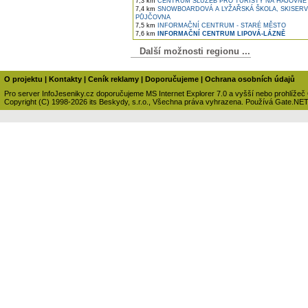
7,3 km
CENTRUM SLUŽEB PRO TURISTY NA HÁJOVNĚ
7,4 km
SNOWBOARDOVÁ A LYŽAŘSKÁ ŠKOLA, SKISERV
PŮJČOVNA
7,5 km
INFORMAČNÍ CENTRUM - STARÉ MĚSTO
7,6 km
INFORMAČNÍ CENTRUM LIPOVÁ-LÁZNĚ
Další možnosti regionu ...
O projektu
|
Kontakty
|
Ceník reklamy
|
Doporučujeme
|
Ochrana osobních údajů
Pro server InfoJeseniky.cz doporučujeme MS Internet Explorer 7.0 a vyšší nebo prohlížeč
Copyright (C) 1998-2026 its Beskydy, s.r.o., Všechna práva vyhrazena. Používá Gate.NE