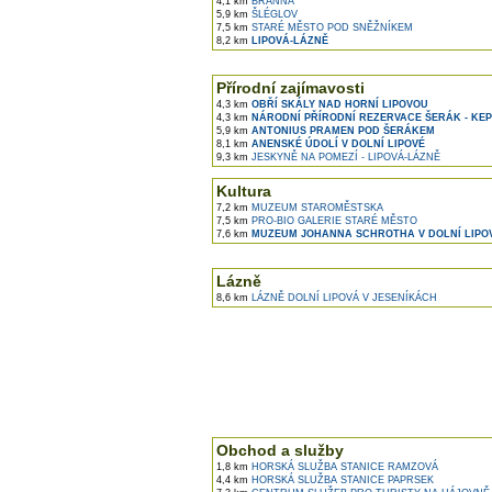
4,1 km
BRANNÁ
5,9 km
ŠLÉGLOV
7,5 km
STARÉ MĚSTO POD SNĚŽNÍKEM
8,2 km
LIPOVÁ-LÁZNĚ
Přírodní zajímavosti
4,3 km
OBŘÍ SKÁLY NAD HORNÍ LIPOVOU
4,3 km
NÁRODNÍ PŘÍRODNÍ REZERVACE ŠERÁK - KE
5,9 km
ANTONIUS PRAMEN POD ŠERÁKEM
8,1 km
ANENSKÉ ÚDOLÍ V DOLNÍ LIPOVÉ
9,3 km
JESKYNĚ NA POMEZÍ - LIPOVÁ-LÁZNĚ
Kultura
7,2 km
MUZEUM STAROMĚSTSKA
7,5 km
PRO-BIO GALERIE STARÉ MĚSTO
7,6 km
MUZEUM JOHANNA SCHROTHA V DOLNÍ LIPO
Lázně
8,6 km
LÁZNĚ DOLNÍ LIPOVÁ V JESENÍKÁCH
Obchod a služby
1,8 km
HORSKÁ SLUŽBA STANICE RAMZOVÁ
4,4 km
HORSKÁ SLUŽBA STANICE PAPRSEK