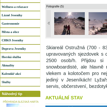
Fotografie (5)
Wellness a relaxace
Lázně Jeseníky
Gastronomie
Města a obce
CHKO Jeseníky
Skiareál Ostružná (700 - 
Doprava Jeseníky
upravovaných sjezdovek s d
Horská služba
2500 osob/h. Přijdou si 
Aktuality
snowboardisté, ale hlavně 
vlekem a kolotočem pro ne
Kalendář akcí
jediný v Jeseníkách! Lyžař
Služby
servis, občerstvení, bezdotyk
Náhodný tip
AKTUÁLNÍ STAV
PŘEHRADA SLEZSKÁ HARTA