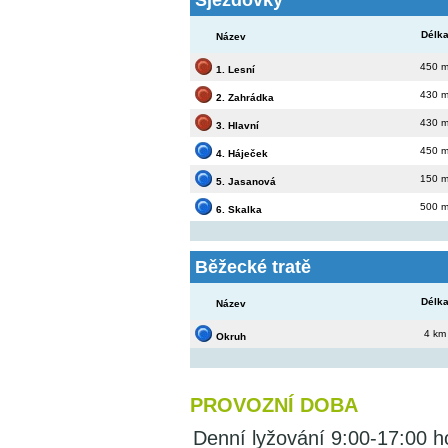
Délk
Název
450 
1. Lesní
430 
2. Zahrádka
430 
3. Hlavní
450 
4. Háječek
150 
5. Jasanová
500 
6. Skalka
Běžecké tratě
Délk
Název
4 km
Okruh
PROVOZNÍ DOBA
Denní lyžování 9:00-17:00 h