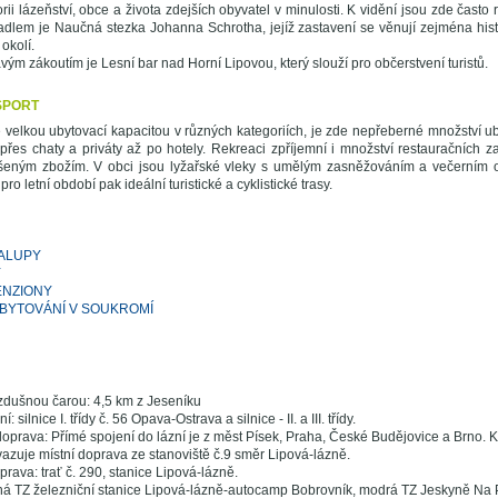
orii lázeňství, obce a života zdejších obyvatel v minulosti. K vidění jsou zde často
kadlem je Naučná stezka Johanna Schrotha, jejíž zastavení se věnují zejména hist
okolí.
m zákoutím je Lesní bar nad Horní Lipovou, který slouží pro občerstvení turistů.
SPORT
velkou ubytovací kapacitou v různých kategoriích, je zde nepřeberné množství u
řes chaty a priváty až po hotely. Rekreaci zpříjemní i množství restauračních za
eným zbožím. V obci jsou lyžařské vleky s umělým zasněžováním a večerním o
pro letní období pak ideální turistické a cyklistické trasy.
ALUPY
Y
ENZIONY
UBYTOVÁNÍ V SOUKROMÍ
zdušnou čarou: 4,5 km z Jeseníku
í: silnice I. třídy č. 56 Opava-Ostrava a silnice - II. a III. třídy.
prava: Přímé spojení do lázní je z měst Písek, Praha, České Budějovice a Brno. Ko
azuje místní doprava ze stanoviště č.9 směr Lipová-lázně.
prava: trať č. 290, stanice Lipová-lázně.
ná TZ železniční stanice Lipová-lázně-autocamp Bobrovník, modrá TZ Jeskyně Na 