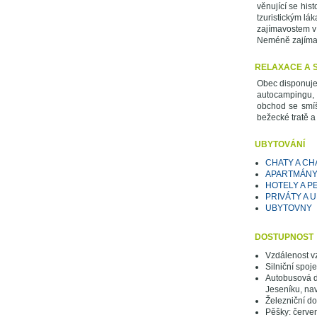
věnující se hist
tzuristickým lá
zajímavostem v 
Neméně zajímavý
RELAXACE A 
Obec disponuje 
autocampingu, p
obchod se smíš
bežecké tratě a 
UBYTOVÁNÍ
CHATY A CH
APARTMÁN
HOTELY A P
PRIVÁTY A 
UBYTOVNY
DOSTUPNOST
Vzdálenost v
Silniční spojen
Autobusová do
Jeseníku, nav
Železniční do
Pěšky: červe