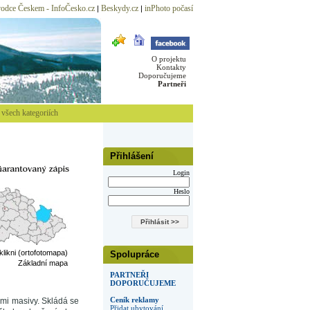
odce Českem - InfoČesko.cz
Beskydy.cz
inPhoto počasí
|
|
O projektu
Kontakty
Doporučujeme
Partneři
všech kategoriích
Přihlášení
Login
Heslo
 klikni (ortofotomapa)
Spolupráce
Základní mapa
PARTNEŘI
DOPORUČUJEME
Ceník reklamy
ými masivy. Skládá se
Přidat ubytování