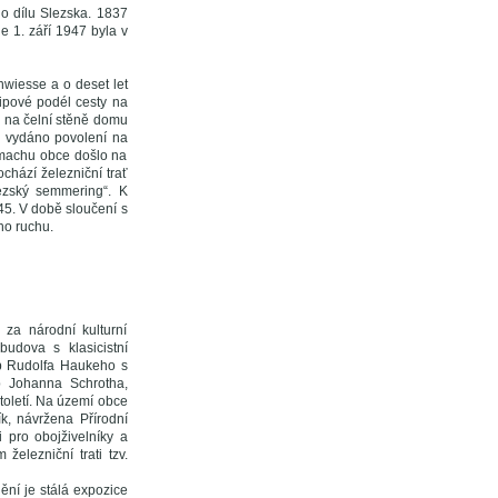
ho dílu Slezska. 1837
 1. září 1947 byla v
iesse a o deset let
Lipové podél cesty na
 na čelní stěně domu
o vydáno povolení na
zmachu obce došlo na
chází železniční trať
ezský semmering“. K
45. V době sloučení s
ho ruchu.
za národní kulturní
udova s klasicistní
ob Rudolfa Haukeho s
b Johanna Schrotha,
toletí. Na území obce
k, návržena Přírodní
i pro obojživelníky a
elezniční trati tzv.
ní je stálá expozice