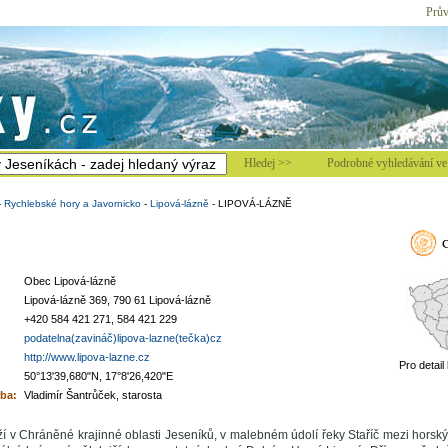
Prův
Hledej >>
Podrobné vyhledávání ve 
-
Rychlebské hory a Javornicko
-
Lipová-lázně
-
LIPOVÁ-LÁZNĚ
Obec Lipová-lázně
Lipová-lázně 369, 790 61 Lipová-lázně
+420 584 421 271, 584 421 229
podatelna(zavináč)lipova-lazne(tečka)cz
http://www.lipova-lazne.cz
Pro detail
50°13'39,680"N, 17°8'26,420"E
ba:
Vladimír Šantrůček, starosta
í v Chráněné krajinné oblasti Jeseníků, v malebném údolí řeky Staříč mezi horsk