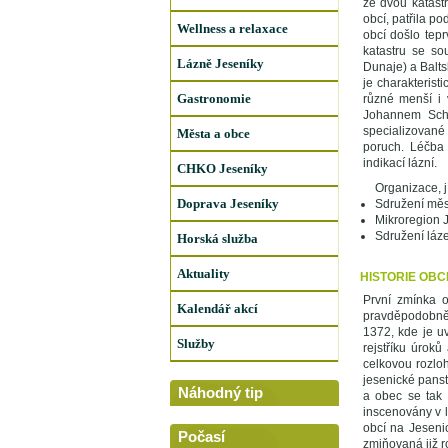
ze dvou katast
obcí, patřila p
Wellness a relaxace
obcí došlo tepr
katastru se so
Lázně Jeseníky
Dunaje) a Balts
je charakterist
Gastronomie
různé menší i 
Johannem Schr
specializované 
Města a obce
poruch. Léčba 
indikací lázní.
CHKO Jeseníky
Organizace, j
Doprava Jeseníky
Sdružení měs
Mikroregion 
Sdružení láz
Horská služba
Aktuality
HISTORIE OBC
První zmínka 
Kalendář akcí
pravděpodobně 
1372, kde je u
Služby
rejstříku úrok
celkovou rozlo
jesenické panst
Náhodný tip
a obec se tak r
inscenovány v l
obcí na Jeseni
Počasí
zmiňovaná již r