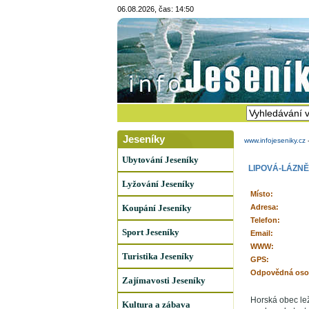
06.08.2026, čas: 14:50
Jeseníky
www.infojeseniky.cz
Ubytování Jeseníky
LIPOVÁ-LÁZNĚ
Lyžování Jeseníky
Místo:
Koupání Jeseníky
Adresa:
Telefon:
Sport Jeseníky
Email:
WWW:
Turistika Jeseníky
GPS:
Odpovědná oso
Zajímavosti Jeseníky
Horská obec lež
Kultura a zábava