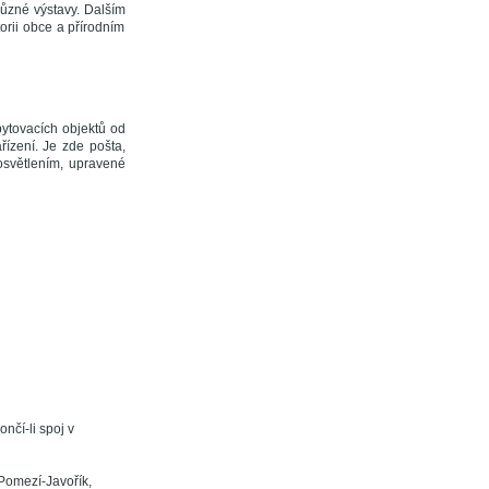
 různé výstavy. Dalším
orii obce a přírodním
bytovacích objektů od
řízení. Je zde pošta,
světlením, upravené
nčí-li spoj v
Pomezí-Javořík,