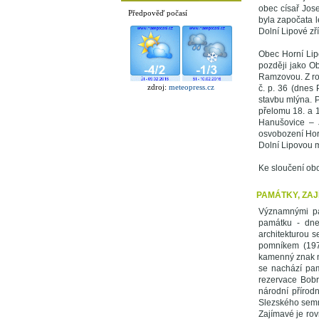
obec císař Jose
Předpověď počasí
byla započata 
Dolní Lipové zř
Obec Horní Lip
později jako Ob
Ramzovou. Z ro
zdroj:
meteopress.cz
č. p. 36 (dnes
stavbu mlýna. 
přelomu 18. a 1
Hanušovice – 
osvobození Horn
Dolní Lipovou m
Ke sloučení obo
PAMÁTKY, ZAJ
Významnými pa
památku - dne
architekturou 
pomníkem (197
kamenný znak na
se nachází pam
rezervace Bobro
národní přírod
Slezského sem
Zajímavé je ro