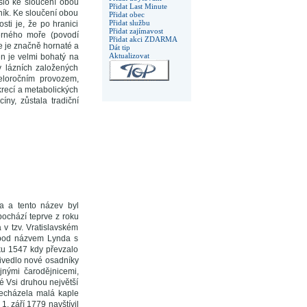
šlo ke sloučení obou
Přidat Last Minute
ník. Ke sloučení obou
Přidat obec
Přidat službu
sti je, že po hranici
Přidat zajímavost
Černého moře (povodí
Přidat akci ZDARMA
e je značně hornaté a
Dát tip
Aktualizovat
én je velmi bohatý na
v lázních založených
eloročním provozem,
krecí a metabolických
ny, zůstala tradiční
a a tento název byl
ochází teprve z roku
v tzv. Vratislavském
a pod názvem Lynda s
ku 1547 kdy převzalo
přivedlo nové osadníky
ajnými čarodějnicemi,
é Vsi druhou největší
řecházela malá kaple
1. září 1779 navštívil