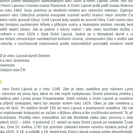
rálních území někdejších samostatných obcí Dolní a Horní Lipové. Dříve, než do
od Horní Lipovou i horská osada Ramzová. K Dolní Lipové ještě patří osada Bobrov
ve roku 1960. Svou polohou je ideálním místem pro celoroční rekreaci. Zajímavo
usední obci Ostružná probíhá evropské rozvodí tvořící hranici mezi úmořím 
kého moře (povodí Odry). Celá Lipová tedy spadá do povodí Odry. Celé území obc
ické širokými zaoblenými hřbety s příkrými svahy a hlubokými údolími. Horský ter
větší skalní útvary. Jak je patrné z názvu nabízí i tato obec lázeňské služby 
othem v roce 1829 v části Dolní Lipová. Jedná se o klimatické lázně s c
na léčení chronických neinfekčních kožních chorob, onemocnění žláz s vnitřní se
obezity, v současnosti realizovaná podle nejnovějších poznatků moderní medicí
íž je obec Lipová-lázně členem:
t a obcí Jesenicka
Jesenicko
eňských míst ČR
E
o obci Dolní Lipová je z roku 1290. Zde je obec uváděna pod názvem Lynd
odvozen od slova lípa, která se zde hojně vyskytovala. Druhá písemná zmínka p
váděna jako Lynda prope Freyenwalde. Další zmínka o Dolní Lipové je uvedena 
ů a příjmů biskupství, který byl sepsán kolem roku 1420. Obec je zde uveden
hou 40 lánů. Po dalších téměř 150 let není Lipová v pramenech uváděna. Od ro
ví vratislavské biskupství se začalo s těžbou dřeva a tím rozšiřování polností. To 
ozrůstala. Později obec nepostihla ani tak třicetiletá válka jako procesy s úd
etech 1622 – 1684. V polovině 17. století se stala Dolní Lipová po nedaleké Česk
cku. Dne 10. května 1787 byl položen základní kámen nového kostela jemuž p
oku 1625. V 18. a zvláště v 19. století byla Dolní Lipová známa svými dřevořezbáři. 