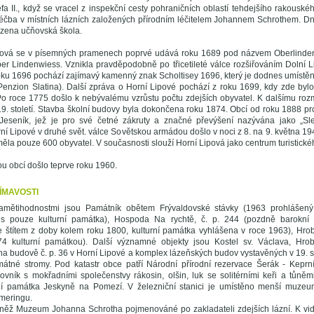
fa II., když se vracel z inspekční cesty pohraničních oblastí tehdejšího rakouské
léčba v místních lázních založených přírodním léčitelem Johannem Schrothem. Dne
ízena učňovská škola.
ová se v písemných pramenech poprvé udává roku 1689 pod názvem Oberlindenw
er Lindenwiess. Vznikla pravděpodobně po třicetileté válce rozšiřováním Dolní 
ku 1696 pochází zajímavý kamenný znak Scholtisey 1696, který je dodnes umístěn
 Penzion Slatina). Další zpráva o Horní Lipové pochází z roku 1699, kdy zde byl
Po roce 1775 došlo k nebývalému vzrůstu počtu zdejších obyvatel. K dalšímu ro
9. století. Stavba školní budovy byla dokončena roku 1874. Obcí od roku 1888 pro
Jeseník, jež je pro své četné zákruty a značné převýšení nazývána jako „Sl
í Lipové v druhé svět. válce Sovětskou armádou došlo v noci z 8. na 9. května 19
ěla pouze 600 obyvatel. V současnosti slouží Horní Lipová jako centrum turistické
u obcí došlo teprve roku 1960.
ÍMAVOSTI
mětihodnostmi jsou Památník obětem Frývaldovské stávky (1963 prohlášený 
s pouze kulturní památka), Hospoda Na rychtě, č. p. 244 (pozdně barokní b
se štítem z doby kolem roku 1800, kulturní památka vyhlášena v roce 1963), Hr
4 kulturní památkou). Další významné objekty jsou Kostel sv. Václava, Hro
 budově č. p. 36 v Horní Lipové a komplex lázeňských budov vystavěných v 19. s
átné stromy. Pod katastr obce patří Národní přírodní rezervace Šerák - Keprní
vník s mokřadními společenstvy rákosin, olšin, luk se solitérními keři a tůněm
ní památka Jeskyně na Pomezí. V železniční stanici je umístěno menší muzeum ž
meringu.
vněž Muzeum Johanna Schrotha pojmenováné po zakladateli zdejších lázní. K vidě