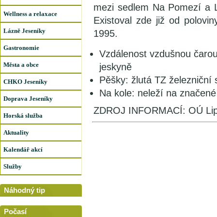
mezi sedlem Na Pomezí a L
Wellness a relaxace
Existoval zde již od polovi
Lázně Jeseníky
1995.
Gastronomie
Vzdálenost vzdušnou čarou:
Města a obce
jeskyně
Pěšky: žlutá TZ železniční
CHKO Jeseníky
Na kole: neleží na značené
Doprava Jeseníky
ZDROJ INFORMACÍ: OÚ Lip
Horská služba
Aktuality
Kalendář akcí
Služby
Náhodný tip
Počasí