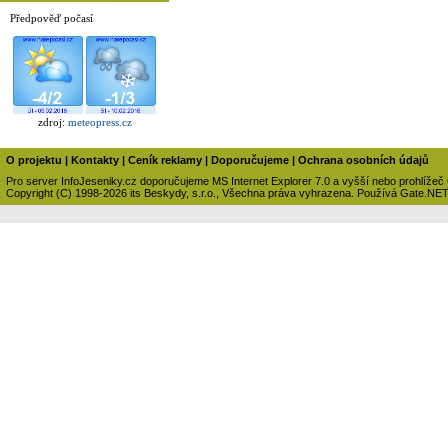
Předpověď počasí
zdroj:
meteopress.cz
O projektu
|
Kontakty
|
Ceník reklamy
|
Doporučujeme
|
Ochrana osobních údajů
Pro server InfoJeseniky.cz doporučujeme MS Internet Explorer 7.0 a vyšší nebo prohlížeč
Copyright (C) 1998-2026 its Beskydy, s.r.o., Všechna práva vyhrazena. Používá Gate.NE