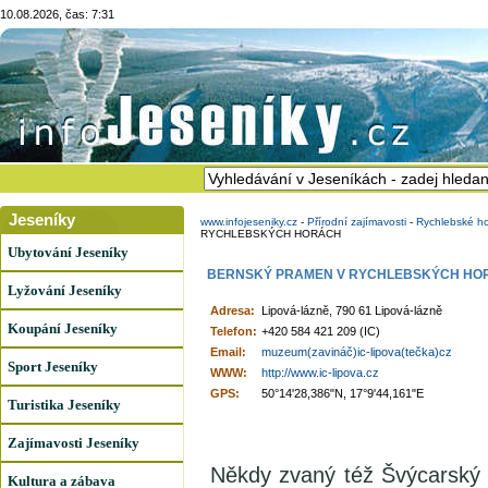
10.08.2026, čas: 7:31
Jeseníky
www.infojeseniky.cz
-
Přírodní zajímavosti
-
Rychlebské ho
RYCHLEBSKÝCH HORÁCH
Ubytování Jeseníky
BERNSKÝ PRAMEN V RYCHLEBSKÝCH HO
Lyžování Jeseníky
Adresa:
Lipová-lázně, 790 61 Lipová-lázně
Koupání Jeseníky
Telefon:
+420 584 421 209 (IC)
Email:
muzeum(zavináč)ic-lipova(tečka)cz
Sport Jeseníky
WWW:
http://www.ic-lipova.cz
GPS:
50°14'28,386"N, 17°9'44,161"E
Turistika Jeseníky
Zajímavosti Jeseníky
Někdy zvaný též Švýcarský 
Kultura a zábava