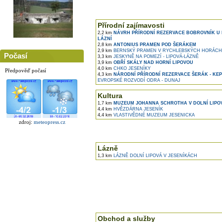
Přírodní zajímavosti
2,2 km
NÁVRH PŘÍRODNÍ REZERVACE BOBROVNÍK U 
LÁZNÍ
2,8 km
ANTONIUS PRAMEN POD ŠERÁKEM
2,9 km
BERNSKÝ PRAMEN V RYCHLEBSKÝCH HORÁCH
Počasí
3,3 km
JESKYNĚ NA POMEZÍ - LIPOVÁ-LÁZNĚ
3,9 km
OBŘÍ SKÁLY NAD HORNÍ LIPOVOU
4,0 km
CHKO JESENÍKY
Předpověď počasí
4,3 km
NÁRODNÍ PŘÍRODNÍ REZERVACE ŠERÁK - KE
EVROPSKÉ ROZVODÍ ODRA - DUNAJ
Kultura
1,7 km
MUZEUM JOHANNA SCHROTHA V DOLNÍ LIPO
4,4 km
HVĚZDÁRNA JESENÍK
4,4 km
VLASTIVĚDNÉ MUZEUM JESENICKA
zdroj:
meteopress.cz
Lázně
1,3 km
LÁZNĚ DOLNÍ LIPOVÁ V JESENÍKÁCH
Obchod a služby