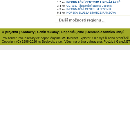
1,7 km
INFORMAČNÍ CENTRUM LIPOVÁ-LÁZNĚ
3,4 km
ČD, a.s. - železniční stanice Jeseník
4,3 km
INFORMAČNÍ CENTRUM JESENÍK
6,3 km
HORSKÁ SLUŽBA STANICE RAMZOVÁ
Další možnosti regionu ...
O projektu
|
Kontakty
|
Ceník reklamy
|
Doporučujeme
|
Ochrana osobních údajů
Pro server InfoJeseniky.cz doporučujeme MS Internet Explorer 7.0 a vyšší nebo prohlížeč
Copyright (C) 1998-2026 its Beskydy, s.r.o., Všechna práva vyhrazena. Používá Gate.NE