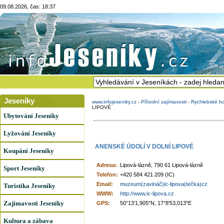
09.08.2026, čas: 18:37
Jeseníky
www.infojeseniky.cz
-
Přírodní zajímavosti
-
Rychlebské ho
LIPOVÉ
Ubytování Jeseníky
Lyžování Jeseníky
ANENSKÉ ÚDOLÍ V DOLNÍ LIPOVÉ
Koupání Jeseníky
Adresa:
Lipová-lázně, 790 61 Lipová-lázně
Sport Jeseníky
Telefon:
+420 584 421 209 (IC)
Email:
muzeum(zavináč)ic-lipova(tečka)cz
Turistika Jeseníky
WWW:
http://www.ic-lipova.cz
Zajímavosti Jeseníky
GPS:
50°13'1,905"N, 17°8'53,013"E
Kultura a zábava