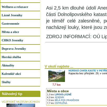
Wellness a relaxace
Asi 2,5 km dlouhé údolí Ane
části Dolnolipovského katast
Lázně Jeseníky
je téměř celé zalesněné, p
Gastronomie
nacházejí louky, které jsou
Města a obce
ZDROJ INFORMACÍ: OÚ Lip
CHKO Jeseníky
Doprava Jeseníky
Horská služba
Aktuality
V okolí najdete ...
HORSKÁ CHATA KASTE V PETŘ
Kalendář akcí
Kapacita bez přistýlek: 29, v ce
Služby
7,7 km
Města a obce
Náhodný tip
1,3 km
LIPOVÁ-LÁZNĚ
4,3 km
JESENÍK
7,0 km
BĚLÁ POD PRADĚDEM
VOJENSKÉ MUZEUM LICHKOV
7,7 km
OSTRUŽNÁ