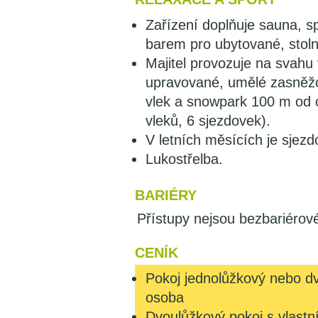
Zařízení doplňuje sauna, 
barem pro ubytované, stolní
Majitel provozuje na svahu
upravované, umělé zasněžo
vlek a snowpark 100 m od c
vleků, 6 sjezdovek).
V letních měsících je sjez
Lukostřelba.
BARIÉRY
Přístupy nejsou bezbariérov
CENÍK
Pokoj jednolůžkový nebo dv
osoba
Dvoulůžkový pokoj s vlast