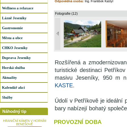
Odpovědná osoba:
Ing. František Kaštyl
Wellness a relaxace
Fotografie (12)
Lázně Jeseníky
Gastronomie
Města a obce
CHKO Jeseníky
Doprava Jeseníky
Rozšířená a zmodernizovan
Horská služba
turistické destinaci Petříko
masivu Jeseníky, 950 m n
Aktuality
KASTE
.
Kalendář akcí
Služby
Údolí v Petříkově je ideální 
bary nabízejí bohatý společe
Náhodný tip
PROVOZNÍ DOBA
HRANIČNÍ KÁMEN V HORNÍM
BENEŠOVĚ