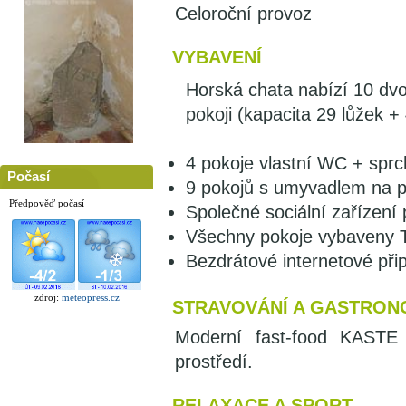
Celoroční provoz
VYBAVENÍ
Horská chata nabízí 10 dvo
pokoji (kapacita 29 lůžek + 
4 pokoje vlastní WC + sprc
Počasí
9 pokojů s umyvadlem na po
Předpověď počasí
Společné sociální zařízení
Všechny pokoje vybaveny 
Bezdrátové internetové přip
zdroj:
meteopress.cz
STRAVOVÁNÍ A GASTRON
Moderní fast-food KASTE 
prostředí.
RELAXACE A SPORT